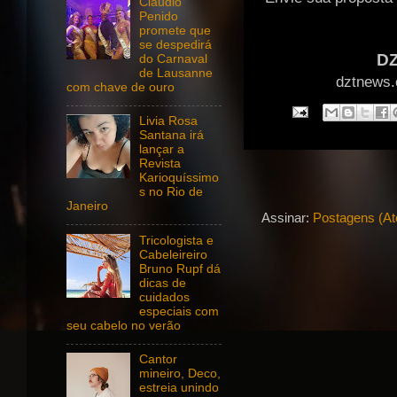
Claudio
Penido
promete que
se despedirá
DZ
do Carnaval
de Lausanne
dztnews.
com chave de ouro
Livia Rosa
Santana irá
lançar a
Revista
Karioquíssimo
s no Rio de
Janeiro
Assinar:
Postagens (A
Tricologista e
Cabeleireiro
Bruno Rupf dá
dicas de
cuidados
especiais com
seu cabelo no verão
Cantor
mineiro, Deco,
estreia unindo