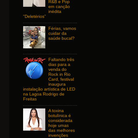
R&B e Pop
em canção
inédita
“Deletérios”
Férias, vamos
cuidar da
saúde bucal?
Faltando três
dias para a
venda do
Rock in Rio
Card, festival
inaugura
instalação artística de LED
na Lagoa Rodrigo de
Freitas
A toxina
botulínica é
considerada
hoje umas
das melhores
invenções