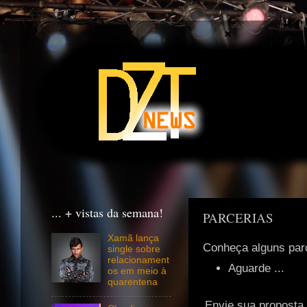
... + vistas da semana!
PARCERIAS
Xamã lança
Conheça alguns parc
single sobre
relacionament
Aguarde ...
os em meio à
quarentena
Envie sua proposta