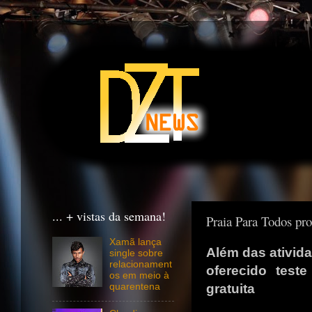
... + vistas da semana!
Praia Para Todos pro
Xamã lança
Além das ativida
single sobre
relacionament
oferecido test
os em meio à
gratuita
quarentena