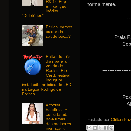
R&B e Pop
normalmente.
em canção
inédita
“Deletérios”
--------------
--
Férias, vamos
cuidar da
saúde bucal?
Praia P
Cop
Faltando três
----------------
dias para a
venda do
----------------
Rock in Rio
Card, festival
inaugura
instalação artística de LED
na Lagoa Rodrigo de
Freitas
Pos
A
A toxina
botulínica é
considerada
Postado por
Clilton Pa
hoje umas
das melhores
invenções