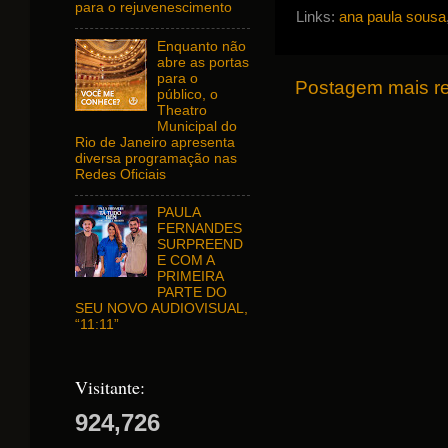
para o rejuvenescimento
Links:
ana paula sousa
Enquanto não
abre as portas
para o
Postagem mais r
público, o
Theatro
Municipal do
Rio de Janeiro apresenta
diversa programação nas
Redes Oficiais
PAULA
FERNANDES
SURPREEND
E COM A
PRIMEIRA
PARTE DO
SEU NOVO AUDIOVISUAL,
“11:11”
Visitante:
924,726