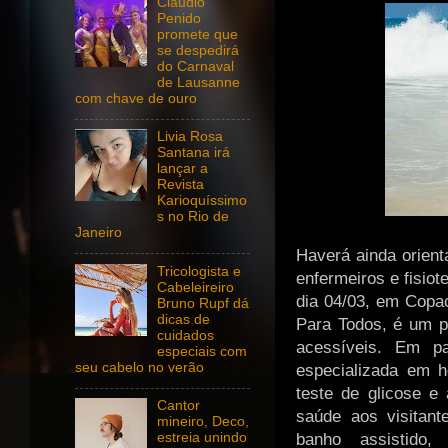
Claudio
Penido
promete que
se despedirá
do Carnaval
de Lausanne
com chave de ouro
Livia Rosa
Santana irá
lançar a
Revista
Karioquíssimo
s no Rio de
Janeiro
Haverá ainda orien
Tricologista e
enfermeiros e fisiot
Cabeleireiro
dia 04/03, em Copa
Bruno Rupf dá
dicas de
Para Todos, é um pr
cuidados
acessíveis. Em p
especiais com
seu cabelo no verão
especializada em h
teste de glicose e
Cantor
saúde aos visitan
mineiro, Deco,
banho assistido,
estreia unindo