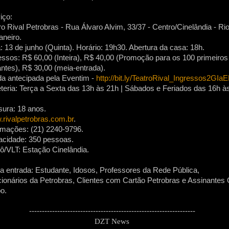
iço:
ro Rival Petrobras - Rua Álvaro Alvim, 33/37 - Centro/Cinelândia - Ri
aneiro.
: 13 de junho (Quinta). Horário: 19h30. Abertura da casa: 18h.
essos: R$ 60,00 (Inteira), R$ 40,00 (Promoção para os 100 primeiros
ntes), R$ 30,00 (meia-entrada).
a antecipada pela Eventim -
http://bit.ly/TeatroRival_Ingressos2GIa
eteria: Terça a Sexta das 13h às 21h | Sábados e Feriados das 16h à
ura: 18 anos.
rivalpetrobras.com.br
.
rmações: (21) 2240-9796.
cidade: 350 pessoas.
ô/VLT: Estação Cinelândia.
a entrada: Estudante, Idosos, Professores da Rede Pública,
ionários da Petrobras, Clientes com Cartão Petrobras e Assinantes
o.
-----------------------------------------------------------------
DZT News