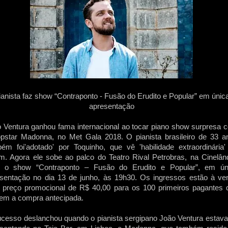
ianista faz show “Contraponto - Fusão do Erudito e Popular” em únic
apresentação
 Ventura ganhou fama internacional ao tocar piano show surpresa 
pstar Madonna, no Met Gala 2018. O pianista brasileiro de 33 a
ém foi'adotado' por Toquinho, que vê 'habilidade extraordinária'
m. Agora ele sobe ao palco do Teatro Rival Petrobras, na Cinelând
a o show “Contraponto – Fusão do Erudito e Popular”, em ún
sentação no dia 13 de junho, às 19h30. Os ingressos estão à ve
preço promocional de R$ 40,00 para os 100 primeiros pagantes 
rem a compra antecipada.
cesso deslanchou quando o pianista sergipano João Ventura estava