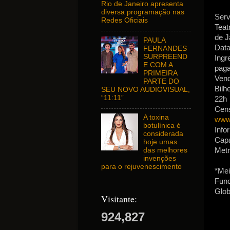
Rio de Janeiro apresenta
diversa programação nas
Serv
Redes Oficiais
Teat
de J
PAULA
Data
FERNANDES
SURPREEND
Ingr
E COM A
paga
PRIMEIRA
Vend
PARTE DO
Bilh
SEU NOVO AUDIOVISUAL,
“11:11”
22h
Cens
A toxina
www.
botulínica é
Info
considerada
Capa
hoje umas
Metr
das melhores
invenções
para o rejuvenescimento
*Mei
Func
Glob
Visitante:
924,827