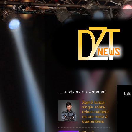
... + vistas da semana!
Joã
Xamã lança
single sobre
relacionament
os em meio à
quarentena