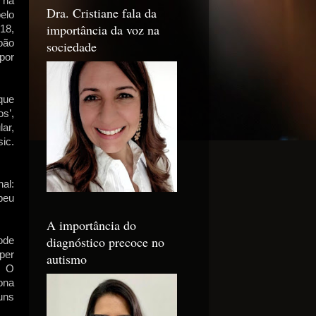
 na
Dra. Cristiane fala da
elo
importância da voz na
18,
oão
sociedade
por
que
s’,
ar,
ic.
al:
beu
A importância do
diagnóstico precoce no
ode
per
autismo
. O
ona
uns