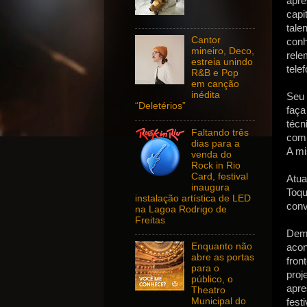
apre
capi
tale
Cantor
conh
mineiro, Deco,
rele
estreia unindo
tele
R&B e Pop
em canção
inédita
Seu 
“Deletérios”
faça
téc
Faltando três
comb
dias para a
A mi
venda do
Rock in Rio
Card, festival
Atua
inaugura
Toqu
instalação artística de LED
conv
na Lagoa Rodrigo de
Freitas
Dem
Enquanto não
aco
abre as portas
fron
para o
pro
público, o
apr
Theatro
Municipal do
fest