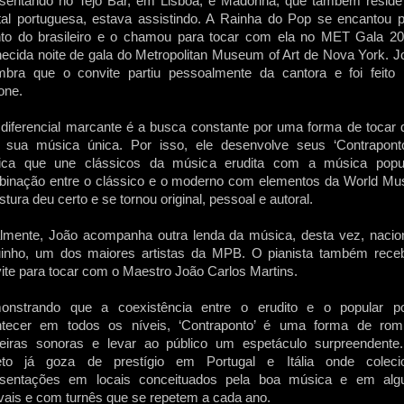
sentando no Tejo Bar, em Lisboa, e Madonna, que também reside
tal portuguesa, estava assistindo. A Rainha do Pop se encantou p
nto do brasileiro e o chamou para tocar com ela no MET Gala 20
ecida noite de gala do Metropolitan Museum of Art de Nova York. J
mbra que o convite partiu pessoalmente da cantora e foi feito 
fone.
diferencial marcante é a busca constante por uma forma de tocar 
 sua música única. Por isso, ele desenvolve seus ‘Contraponto
nica que une clássicos da música erudita com a música popul
inação entre o clássico e o moderno com elementos da World Mus
stura deu certo e se tornou original, pessoal e autoral.
lmente, João acompanha outra lenda da música, desta vez, nacion
inho, um dos maiores artistas da MPB. O pianista também rece
ite para tocar com o Maestro João Carlos Martins.
onstrando que a coexistência entre o erudito e o popular p
ntecer em todos os níveis, ‘Contraponto’ é uma forma de rom
teiras sonoras e levar ao público um espetáculo surpreendente
jeto já goza de prestígio em Portugal e Itália onde coleci
esentações em locais conceituados pela boa música e em alg
ivais e com turnês que se repetem a cada ano.