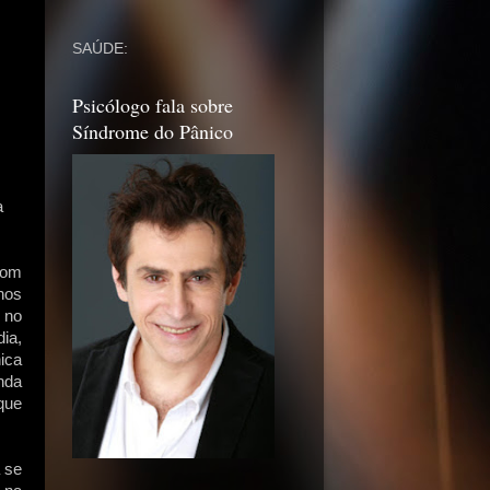
SAÚDE:
Psicólogo fala sobre
Síndrome do Pânico
a
com
nos
 no
ia,
ica
nda
que
 se