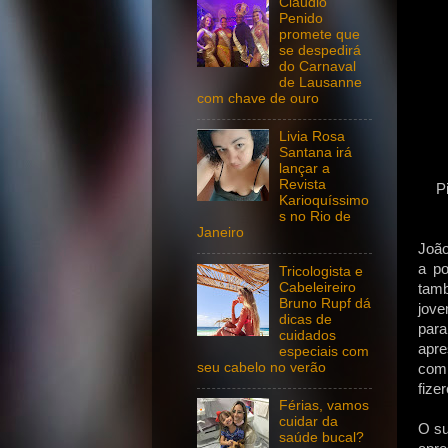
Claudio
Penido
promete que
se despedirá
do Carnaval
de Lausanne
com chave de ouro
Livia Rosa
Santana irá
lançar a
Revista
P
Karioquíssimo
s no Rio de
Janeiro
João
a po
Tricologista e
Cabeleireiro
tamb
Bruno Rupf dá
jove
dicas de
par
cuidados
apre
especiais com
seu cabelo no verão
com 
fize
Férias, vamos
cuidar da
O su
saúde bucal?