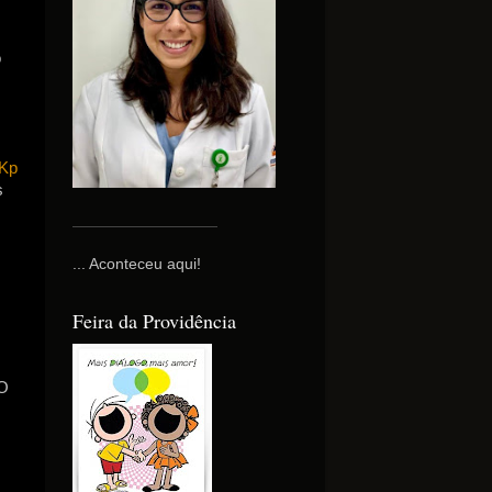
o
EKp
s
... Aconteceu aqui!
Feira da Providência
 O