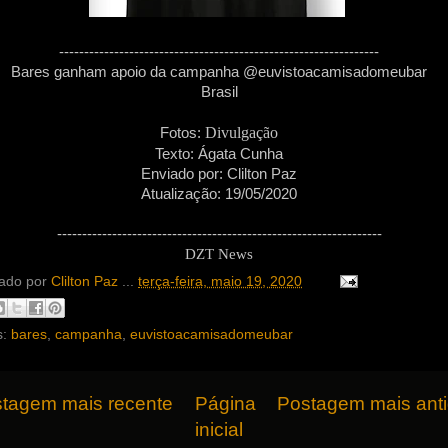
----------------------------------------------------------------
Bares ganham apoio da campanha @euvistoacamisadomeubar
Brasil
Divulgação
Fotos:
Texto:
Ágata Cunha
Enviado por:
Clilton Paz
Atualização: 19/05/2020
-----------------------------------------------------------------
DZT News
ado por
Clilton Paz
...
terça-feira, maio 19, 2020
s:
bares
,
campanha
,
euvistoacamisadomeubar
tagem mais recente
Página
Postagem mais ant
inicial