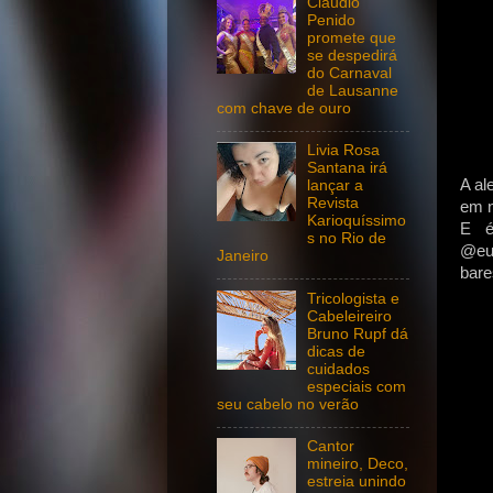
Claudio
Penido
promete que
se despedirá
do Carnaval
de Lausanne
com chave de ouro
Livia Rosa
Santana irá
A al
lançar a
Revista
em n
Karioquíssimo
E é
s no Rio de
@euv
Janeiro
bare
Tricologista e
Cabeleireiro
Bruno Rupf dá
dicas de
cuidados
especiais com
seu cabelo no verão
Cantor
mineiro, Deco,
estreia unindo