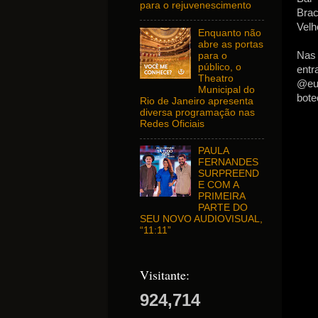
para o rejuvenescimento
Brac
Velh
Enquanto não
abre as portas
Nas
para o
público, o
entr
Theatro
@eu
Municipal do
bote
Rio de Janeiro apresenta
diversa programação nas
Redes Oficiais
PAULA
FERNANDES
SURPREEND
E COM A
PRIMEIRA
PARTE DO
SEU NOVO AUDIOVISUAL,
“11:11”
Visitante:
924,714