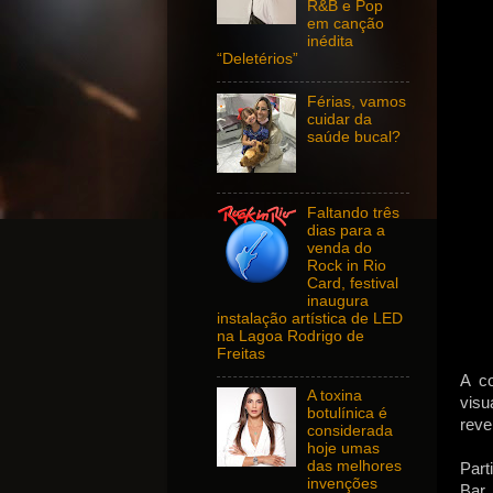
R&B e Pop
em canção
inédita
“Deletérios”
Férias, vamos
cuidar da
saúde bucal?
Faltando três
dias para a
venda do
Rock in Rio
Card, festival
inaugura
instalação artística de LED
na Lagoa Rodrigo de
Freitas
A co
A toxina
visu
botulínica é
reve
considerada
hoje umas
das melhores
Part
invenções
Bar