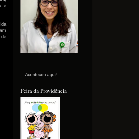
a e
ida
ram
 de
... Aconteceu aqui!
Feira da Providência