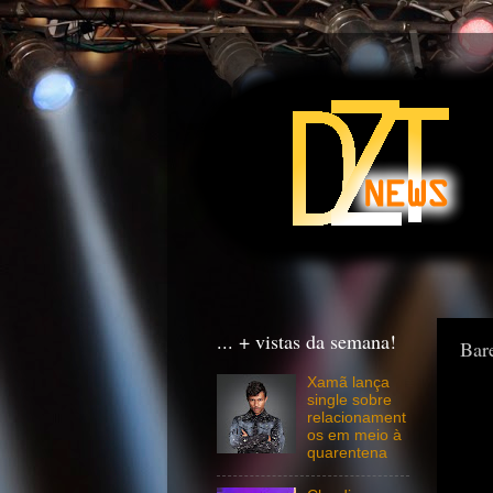
... + vistas da semana!
Bar
Xamã lança
single sobre
relacionament
os em meio à
quarentena