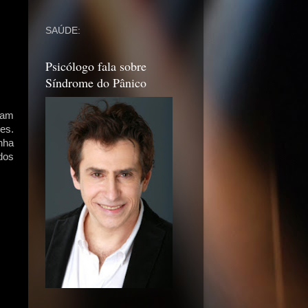
SAÚDE:
Psicólogo fala sobre
Síndrome do Pânico
nam
es.
nha
dos