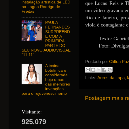
instalação artística de LED
que Lucas Reis e T
na Lagoa Rodrigo de
um vídeo gravado em
Freitas
Rio de Janeiro, pr
PAULA
viola é contagiante 
FERNANDES
SURPREEND
E COM A
Texto: Gabrie
PRIMEIRA
Foto: Divulga
PARTE DO
SEU NOVO AUDIOVISUAL,
“11:11”
Postado por
Clilton Pa
A toxina
botulínica é
considerada
Links:
Arcos da Lapa
,
M
hoje umas
das melhores
invenções
para o rejuvenescimento
Postagem mais r
Visitante:
925,079