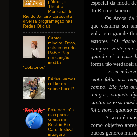
público, o
especial da moda de
Theatro
do Rio de Janeiro.
Municipal do
Rio de Janeiro apresenta
Os Arcos da L
diversa programação nas
que costuma ser sí
Redes Oficiais
volta e o grande flu
Cantor
estrofes
“O riacho
mineiro, Deco,
estreia unindo
campina verdejante e
R&B e Pop
quando vi a casa 
em canção
inédita
forma tão verdadeira
“Deletérios”
“Essa música 
sente falta dos te
Férias, vamos
cuidar da
campo. Ele fala qu
saúde bucal?
amigos, daquela ép
cantamos essa músic
foi a hora, quando 
Faltando três
dias para a
A faixa é mai
venda do
como objetivo apres
Rock in Rio
Card, festival
outros gêneros musica
inaugura