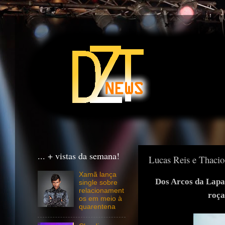
... + vistas da semana!
Lucas Reis e Thacio
Xamã lança
Dos Arcos da Lapa
single sobre
relacionament
roça
os em meio à
quarentena