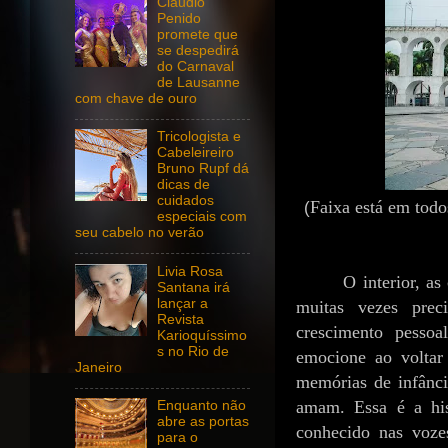
Claudio
Penido
promete que
se despedirá
do Carnaval
de Lausanne
com chave de ouro
Tricologista e
Cabeleireiro
Bruno Rupf dá
dicas de
cuidados
Faixa está em todo
(
especiais com
seu cabelo no verão
Livia Rosa
O interior, a
Santana irá
lançar a
muitas vezes prec
Revista
crescimento pesso
Karioquíssimo
s no Rio de
emocione ao voltar
Janeiro
memórias de infânci
amam. Essa é a hi
Enquanto não
abre as portas
conhecido nas voze
para o