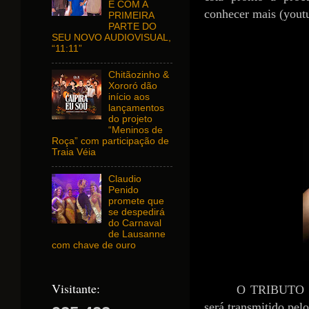
E COM A
conhecer mais (yout
PRIMEIRA
PARTE DO
SEU NOVO AUDIOVISUAL,
“11:11”
Chitãozinho &
Xororó dão
início aos
lançamentos
do projeto
“Meninos de
Roça” com participação de
Traia Véia
Claudio
Penido
promete que
se despedirá
do Carnaval
de Lausanne
com chave de ouro
Visitante:
O TRIBUTO
será transmitido pel