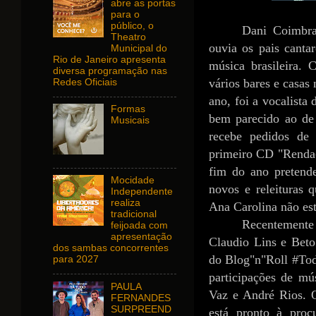
abre as portas
para o
público, o
Dani Coimbra
Theatro
ouvia os pais canta
Municipal do
Rio de Janeiro apresenta
música brasileira.
diversa programação nas
vários bares e casas
Redes Oficiais
ano, foi a vocalist
Formas
bem parecido ao de
Musicais
recebe pedidos de 
primeiro CD "Renda-s
fim do ano pretend
Mocidade
novos e releituras 
Independente
realiza
Ana Carolina não est
tradicional
Recentemente
feijoada com
apresentação
Claudio Lins e Beto
dos sambas concorrentes
do Blog"n"Roll #Tod
para 2027
participações de m
PAULA
Vaz e André Rios. 
FERNANDES
SURPREEND
está pronto à proc