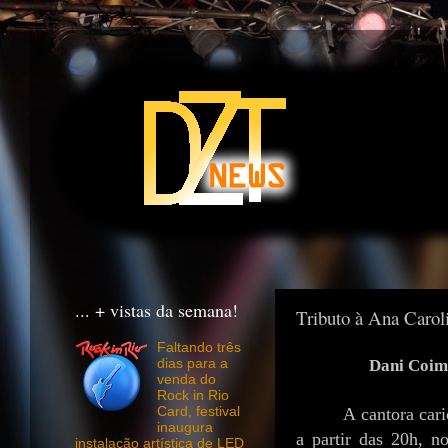
... + vistas da semana!
Tributo à Ana Carol
Faltando três
Dani Coimb
dias para a
venda do
Rock in Rio
A cantora car
Card, festival
inaugura
a partir das 20h, n
instalação artística de LED