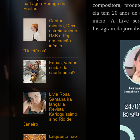
na Lagoa Rodrigo de
compositora, produt
Freitas
ela tem 20 anos de 
início. A Live se
Cantor
mineiro, Deco,
Instagram da jornali
estreia unindo
R&B e Pop
em canção
inédita
“Deletérios”
Férias, vamos
cuidar da
saúde bucal?
Livia Rosa
Santana irá
lançar a
Revista
Karioquíssimo
s no Rio de
Janeiro
Enquanto não