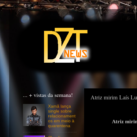
... + vistas da semana!
Atriz mirim Laís Lun
Xamã lança
single sobre
relacionament
Atriz mirim Laís
os em meio à
quarentena