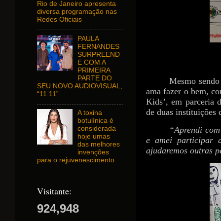
Rio de Janeiro apresenta
diversa programação nas
Redes Oficiais
PAULA
FERNANDES
SURPREEND
E COM A
PRIMEIRA
PARTE DO
Mesmo sendo n
SEU NOVO AUDIOVISUAL,
ama fazer o bem, com
“11:11”
Kids’, em parceria 
de duas instituições
A toxina
botulínica é
“Aprendi com 
considerada
hoje umas
e amei participar 
das melhores
ajudaremos outras p
invenções
para o rejuvenescimento
Visitante:
924,948