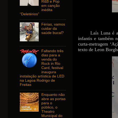
R&B e Pop
em canção
inédita
“Deletérios”
Férias, vamos
cuidar da
Laís Luna é a
saúde bucal?
infantis e também n
curta-metragem ‘Açã
texto de Leon Borghe
Faltando três
dias para a
venda do
Rock in Rio
Card, festival
inaugura
instalação artística de LED
na Lagoa Rodrigo de
Freitas
Enquanto não
abre as portas
para o
público, o
Theatro
Municipal do