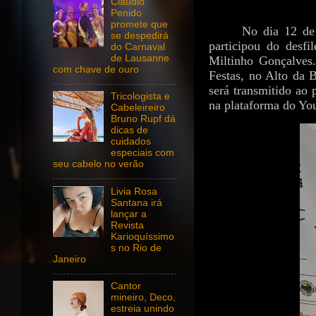
Claudio
Penido
promete que
No dia 12 de
se despedirá
participou do desf
do Carnaval
de Lausanne
Miltinho Gonçalves
com chave de ouro
Festas, no Alto da 
será transmitido ao 
Tricologista e
na plataforma do Yo
Cabeleireiro
Bruno Rupf dá
dicas de
cuidados
especiais com
seu cabelo no verão
Livia Rosa
Santana irá
lançar a
Revista
Karioquíssimo
s no Rio de
Janeiro
Cantor
mineiro, Deco,
estreia unindo