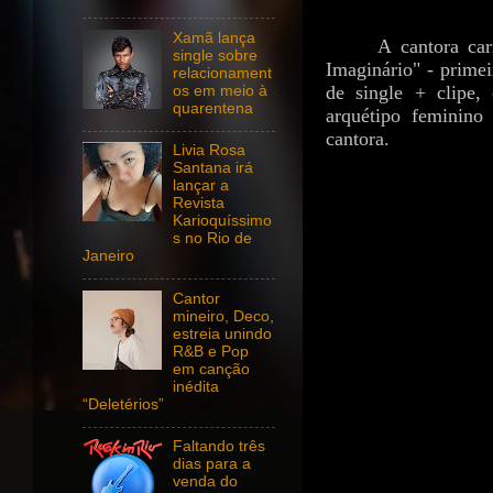
Xamã lança
A cantora car
single sobre
Imaginário" - prime
relacionament
de single + clipe, 
os em meio à
quarentena
arquétipo feminino 
cantora.
Livia Rosa
Santana irá
lançar a
Revista
Karioquíssimo
s no Rio de
Janeiro
Cantor
mineiro, Deco,
estreia unindo
R&B e Pop
em canção
inédita
“Deletérios”
Faltando três
dias para a
venda do