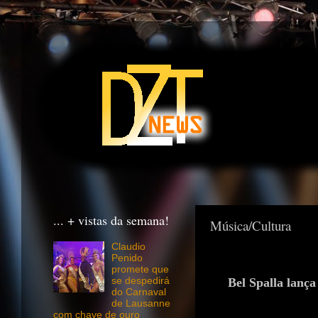
... + vistas da semana!
Música/Cultura
Claudio
Penido
promete que
Bel Spalla lanç
se despedirá
do Carnaval
de Lausanne
com chave de ouro