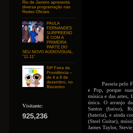
Rio de Janeiro apresenta
diversa programação nas
Redes Oficiais
PAULA
FERNANDES
SURPREEND
E COM A
PRIMEIRA
PARTE DO
SEU NOVO AUDIOVISUAL,
“11:11”
59ª Feira da
Providência –
de 4 a 8 de
dezembro, no
Passeia pelo 
Riocentro
e Pop, porque suas
música e das artes, 
única. O arranjo d
Visitante:
Santos (baixo), R
(bateria), e ainda c
925,236
(Steel Guitar), músi
James Taylor, Stevie