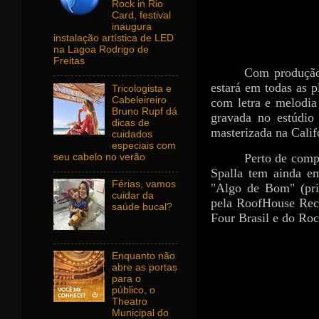
Rock in Rio
Card, festival
inaugura
instalação artística de LED
na Lagoa Rodrigo de
Freitas
Com produção
estará em todas as 
Tricologista e
Cabeleireiro
com letra e melodia 
Bruno Rupf dá
gravada no estúdi
dicas de
masterizada na Calif
cuidados
especiais com
Perto de compl
seu cabelo no verão
Spalla tem ainda e
Férias, vamos
"Algo de Bom" (pri
cuidar da
pela RoofHouse Reco
saúde bucal?
Four Brasil e do Ro
Enquanto não
abre as portas
para o
público, o
Theatro
Municipal do