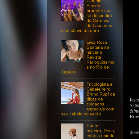
Claudio
Penido
promete que
se despedirá
do Carnaval
de Lausanne
com chave de ouro
Livia Rosa
Santana irá
lançar a
Revista
Karioquíssimo
s no Rio de
Janeiro
Tricologista e
Cabeleireiro
Bruno Rupf dá
dicas de
faze
cuidados
Sati
especiais com
óti
seu cabelo no verão
Rown
Cantor
mineiro, Deco,
disse
estreia unindo