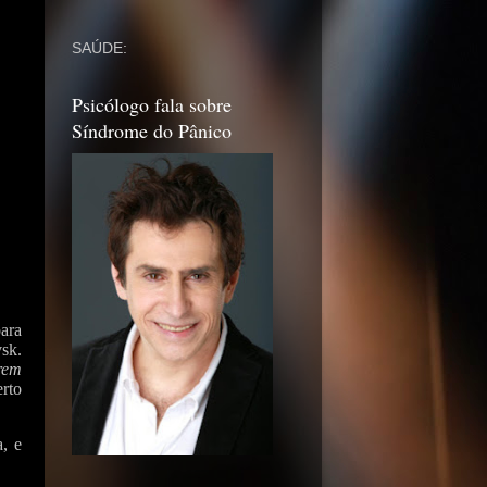
SAÚDE:
Psicólogo fala sobre
Síndrome do Pânico
ara
sk.
rem
rto
, e