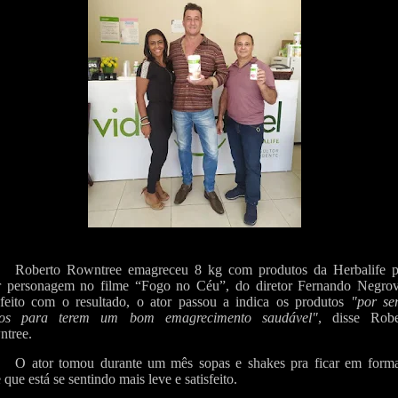
Roberto Rowntree emagreceu 8 kg com produtos da Herbalife p
r personagem no filme “Fogo no Céu”, do diretor Fernando Negrov
sfeito com o resultado, o ator passou a indica os produtos
"por se
mos para terem um bom emagrecimento saudável"
, disse Robe
tree.
O ator tomou durante um mês sopas e shakes pra ficar em forma
 que está se sentindo mais leve e satisfeito.