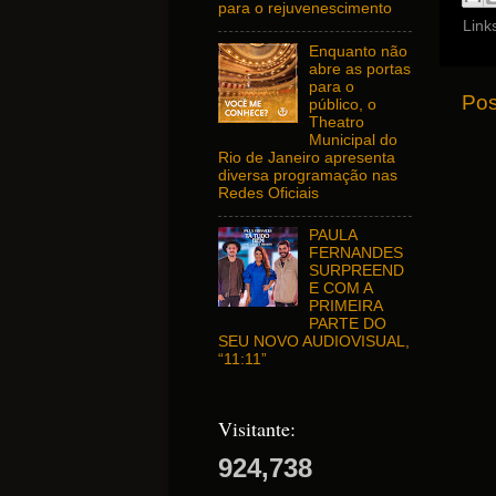
para o rejuvenescimento
Link
Enquanto não
abre as portas
para o
Pos
público, o
Theatro
Municipal do
Rio de Janeiro apresenta
diversa programação nas
Redes Oficiais
PAULA
FERNANDES
SURPREEND
E COM A
PRIMEIRA
PARTE DO
SEU NOVO AUDIOVISUAL,
“11:11”
Visitante:
924,738