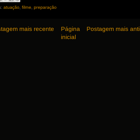
s:
atuação
,
filme
,
preparação
tagem mais recente
Página
Postagem mais ant
inicial