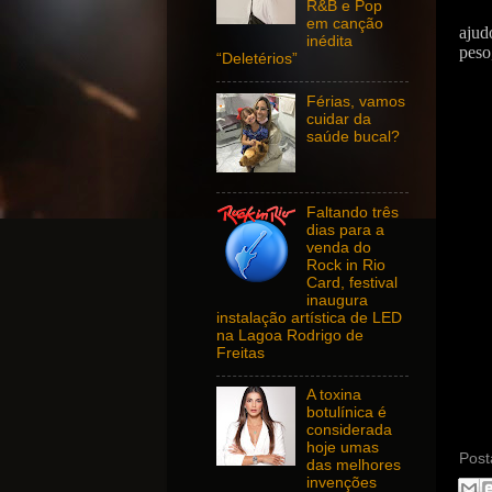
R&B e Pop
em canção
ajud
inédita
peso
“Deletérios”
Férias, vamos
cuidar da
saúde bucal?
Faltando três
dias para a
venda do
Rock in Rio
Card, festival
inaugura
instalação artística de LED
na Lagoa Rodrigo de
Freitas
A toxina
botulínica é
considerada
hoje umas
Post
das melhores
invenções