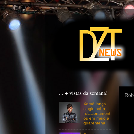
... + vistas da semana!
Rob
Xamã lança
single sobre
relacionament
os em meio à
quarentena