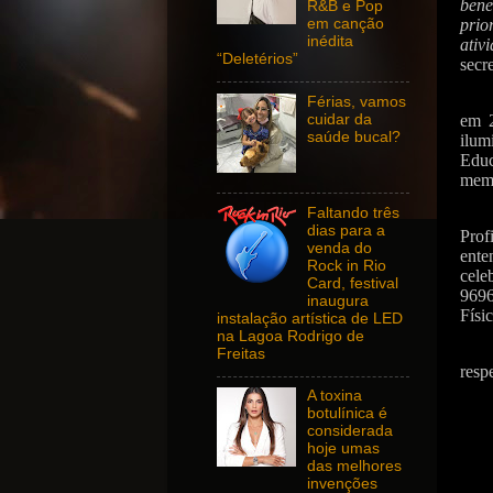
bene
R&B e Pop
pri
em canção
inédita
ativ
“Deletérios”
secr
Férias, vamos
cuidar da
em 2
saúde bucal?
ilum
Educ
memb
Faltando três
dias para a
Prof
venda do
ente
Rock in Rio
cele
Card, festival
9696
inaugura
Físi
instalação artística de LED
na Lagoa Rodrigo de
Freitas
resp
A toxina
botulínica é
considerada
hoje umas
das melhores
invenções