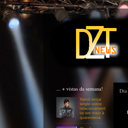
... + vistas da semana!
Dia
Xamã lança
single sobre
relacionament
os em meio à
quarentena