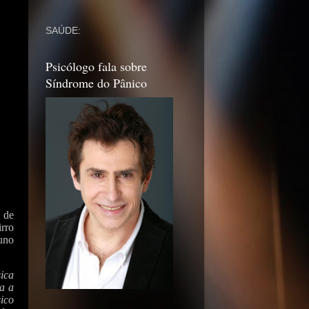
SAÚDE:
Psicólogo fala sobre
Síndrome do Pânico
 de
irro
uno
ica
ca a
sico