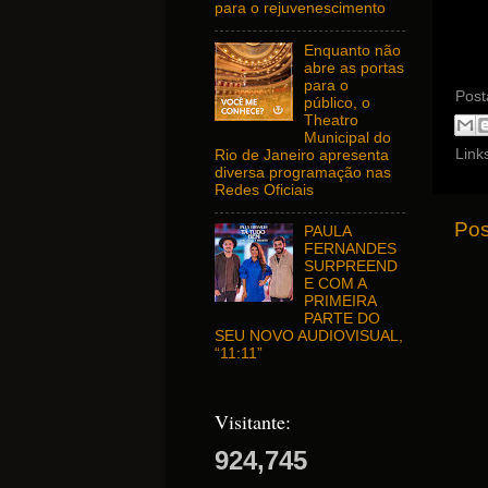
para o rejuvenescimento
Enquanto não
abre as portas
para o
Post
público, o
Theatro
Municipal do
Link
Rio de Janeiro apresenta
diversa programação nas
Redes Oficiais
Pos
PAULA
FERNANDES
SURPREEND
E COM A
PRIMEIRA
PARTE DO
SEU NOVO AUDIOVISUAL,
“11:11”
Visitante:
924,745