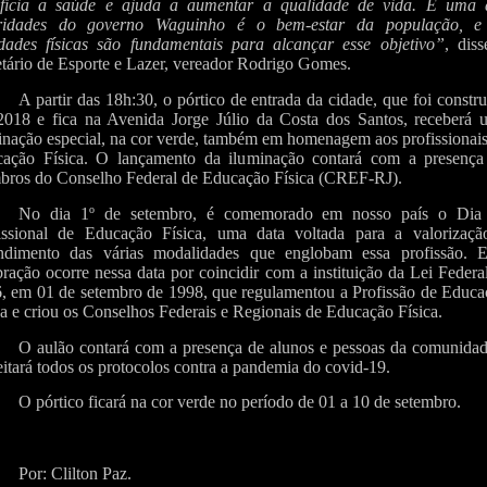
ficia a saúde e ajuda a aumentar a qualidade de vida. E uma 
oridades do governo Waguinho é o bem-estar da população, e
idades físicas são fundamentais para alcançar esse objetivo”
, dis
etário de Esporte e Lazer, vereador Rodrigo Gomes.
A partir das 18h:30, o pórtico de entrada da cidade, que foi constr
018 e fica na Avenida Jorge Júlio da Costa dos Santos, receberá 
inação especial, na cor verde, também em homenagem aos profissionai
ação Física. O lançamento da iluminação contará com a presença
ros do Conselho Federal de Educação Física (CREF-RJ).
No dia 1º de setembro, é comemorado em nosso país o Dia
issional de Educação Física, uma data voltada para a valorizaçã
ndimento das várias modalidades que englobam essa profissão. E
bração ocorre nessa data por coincidir com a instituição da Lei Federa
, em 01 de setembro de 1998, que regulamentou a Profissão de Educa
ca e criou os Conselhos Federais e Regionais de Educação Física.
O aulão contará com a presença de alunos e pessoas da comunidad
eitará todos os protocolos contra a pandemia do covid-19.
O pórtico ficará na cor verde no período de 01 a 10 de setembro.
Por: Clilton Paz.