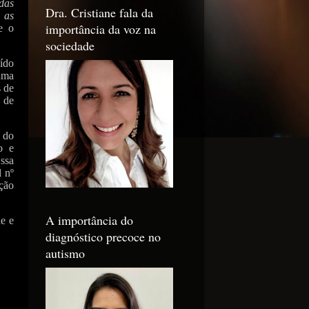
das
Dra. Cristiane fala da
 as
importância da voz na
se o
sociedade
uído
uma
s de
 de
 do
o e
ssa
l nº
ção
A importância do
e e
diagnóstico precoce no
autismo