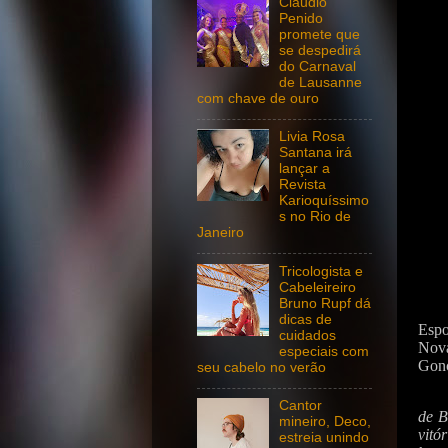
Claudio
Penido
promete que
se despedirá
do Carnaval
de Lausanne
com chave de ouro
Livia Rosa
Santana irá
lançar a
Revista
Karioquíssimo
s no Rio de
Janeiro
Tricologista e
Cabeleireiro
Bruno Rupf dá
dicas de
Espo
cuidados
Nov
especiais com
Gonç
seu cabelo no verão
Cantor
de B
mineiro, Deco,
vitó
estreia unindo