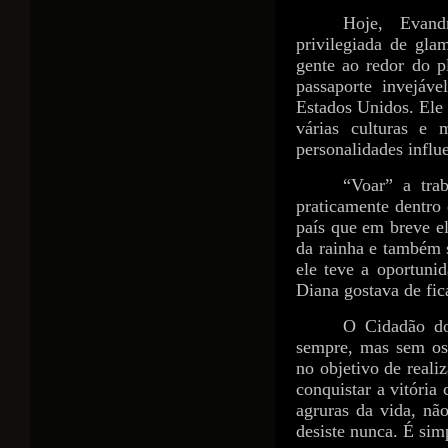
Hoje, Evand
privilegiada de gla
gente ao redor do p
passaporte invejáv
Estados Unidos. Ele
várias culturas e
personalidades infl
“Voar” a tra
praticamente dentro 
país que em breve el
da rainha e também s
ele teve a oportuni
Diana gostava de fic
O Cidadão d
sempre, mas sem os
no objetivo de reali
conquistar a vitória
agruras da vida, nã
desiste nunca. É si