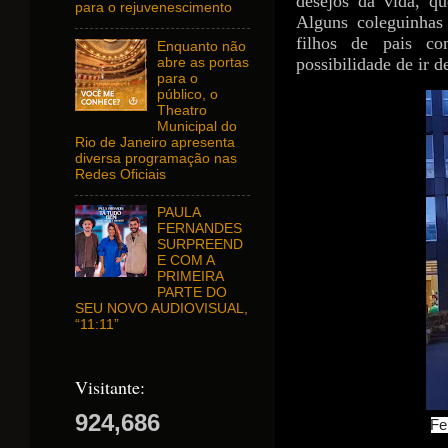
desejos da vida, q
para o rejuvenescimento
Alguns coleguinha
filhos de pais co
Enquanto não
possibilidade de ir de
abre as portas
para o
público, o
Theatro
Municipal do
Rio de Janeiro apresenta
diversa programação nas
Redes Oficiais
PAULA
FERNANDES
SURPREEND
E COM A
PRIMEIRA
PARTE DO
SEU NOVO AUDIOVISUAL,
“11:11”
Visitante:
924,686
Fe