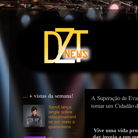
... + vistas da semana!
A Superação de Evand
tornar um Cidadã
Xamã lança
single sobre
relacionament
os em meio à
quarentena
Vive uma vida prof
dar inveja a um pu