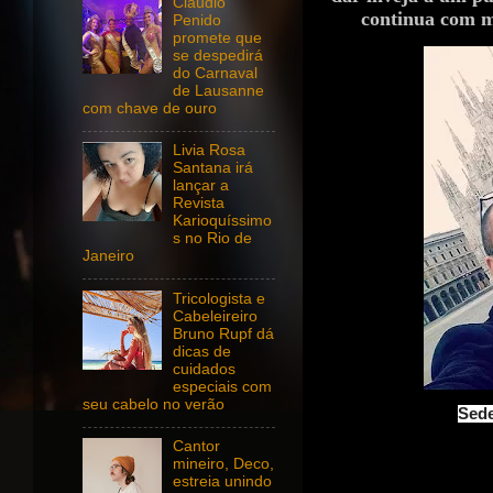
Claudio
continua com m
Penido
promete que
se despedirá
do Carnaval
de Lausanne
com chave de ouro
Livia Rosa
Santana irá
lançar a
Revista
Karioquíssimo
s no Rio de
Janeiro
Tricologista e
Cabeleireiro
Bruno Rupf dá
dicas de
cuidados
especiais com
seu cabelo no verão
Sede
Cantor
mineiro, Deco,
estreia unindo