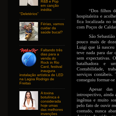
R&B e Pop
em canção
inédita
“Dos filhos d
“Deletérios”
hospitaleira e acol
fica localizada no i
Férias, vamos
com Poços de Caldas
cuidar da
saúde bucal?
São Sebastião
pouco mais de doze
Luigi que lá nasceu
Faltando três
teve nada para dar 
dias para a
sem expectativas. 
venda do
Rock in Rio
batalhadora e 
Card, festival
Contabilidade, tra
inaugura
serviços contábeis.
instalação artística de LED
na Lagoa Rodrigo de
conseguiu formar-se
Freitas
Apesar das 
A toxina
introspectivo, ainda
botulínica é
ingênua e muito so
considerada
pelo fato de ouvir m
hoje umas
das melhores
contudo, nunca aba
invenções