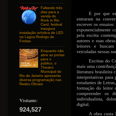
Faltando três
dias para a
E por que es
venda do
entraram na convers
Rock in Rio
escrever os ensaios:
Card, festival
inaugura
exponencialmente c
instalação artística de LED
pela escrita contem
na Lagoa Rodrigo de
autores e suas obra
Freitas
leitores e buscam
veiculadas nessas nar
Enquanto não
abre as portas
para o
Escritas do C
público, o
mais uma contribuiçã
Theatro
literatura brasileir
Municipal do
Rio de Janeiro apresenta
interpretativas para 
diversa programação nas
estudantes de Letras
Redes Oficiais
formação do leitor 
compreender os d
individualista, dol
Visitante:
digital.
924,527
A obra custa 