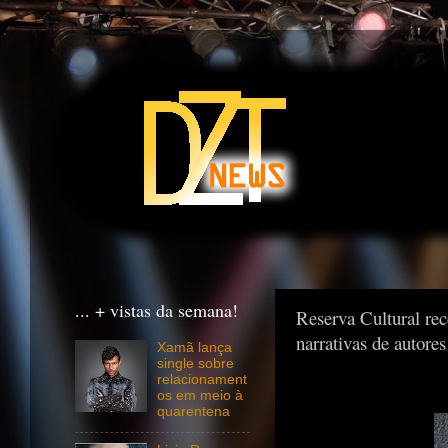
... + vistas da semana!
Reserva Cultural rec
narrativas de autore
Xamã lança
single sobre
relacionament
os em meio à
quarentena