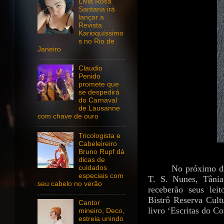
Livia Rosa
Santana irá
lançar a
Revista
Karioquíssimo
s no Rio de
Janeiro
Claudio
Penido
promete que
se despedirá
do Carnaval
de Lausanne
com chave de ouro
Tricologista e
Cabeleireiro
Bruno Rupf dá
dicas de
No próximo di
cuidados
especiais com
T. S. Nunes, Tânia
seu cabelo no verão
receberão seus leit
Bistrô Reserva Cul
Cantor
livro ‘Escritas do C
mineiro, Deco,
estreia unindo