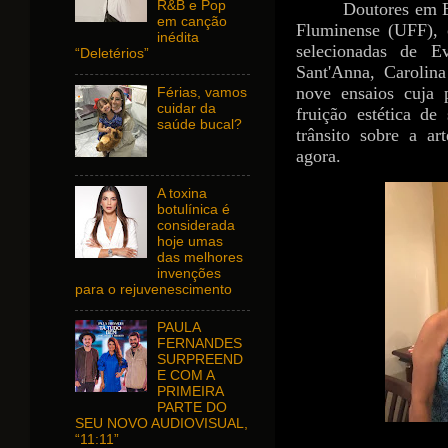
R&B e Pop
Doutores em E
em canção
Fluminense (UFF), 
inédita
selecionadas de E
“Deletérios”
Sant'Anna, Carolin
nove ensaios cuja 
Férias, vamos
cuidar da
fruição estética de
saúde bucal?
trânsito sobre a a
agora.
A toxina
botulínica é
considerada
hoje umas
das melhores
invenções
para o rejuvenescimento
PAULA
FERNANDES
SURPREEND
E COM A
PRIMEIRA
PARTE DO
SEU NOVO AUDIOVISUAL,
“11:11”