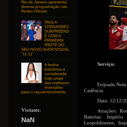
Rio de Janeiro apresenta
diversa programação nas
Redes Oficiais
PAULA
FERNANDES
SURPREEND
E COM A
PRIMEIRA
PARTE DO
SEU NOVO AUDIOVISUAL,
“11:11”
Serviço:
A toxina
botulínica é
considerada
hoje umas
das melhores
Feijoada Nota
invenções
Cadência.
para o rejuvenescimento
Data: 12/12/2
Visitante:
Atrações: Ro
Baterias: Impéri
NaN
Leopoldinense, Imp