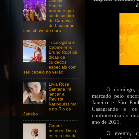
Claudio
d
Penido
promete que
se despedirá
do Carnaval
de Lausanne
com chave de ouro
Tricologista e
Cabeleireiro
Bruno Rupf dá
dicas de
cuidados
especiais com
seu cabelo no verão
Livia Rosa
O domingo, d
Santana irá
lançar a
marcado pelo encon
Revista
Janeiro e São Pau
Karioquíssimo
Casagrande e os
s no Rio de
Janeiro
confraternizarão du
ano de 2021.
Cantor
mineiro, Deco,
O evento, qu
estreia unindo