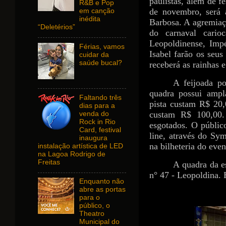
paulistas, além de f
R&B e Pop
de novembro, será 
em canção
inédita
Barbosa. A agremiaç
“Deletérios”
do carnaval cario
Leopoldinense, Imp
Férias, vamos
Isabel farão os seus
cuidar da
saúde bucal?
receberá as rainhas 
A feijoada p
quadra possui ampl
Faltando três
pista custam R$ 20,
dias para a
custam R$ 100,00. 
venda do
Rock in Rio
esgotados. O públic
Card, festival
line, através do Sy
inaugura
na bilheteria do even
instalação artística de LED
na Lagoa Rodrigo de
Freitas
A quadra da e
n° 47 - Leopoldina. 
Enquanto não
abre as portas
para o
público, o
Theatro
Municipal do