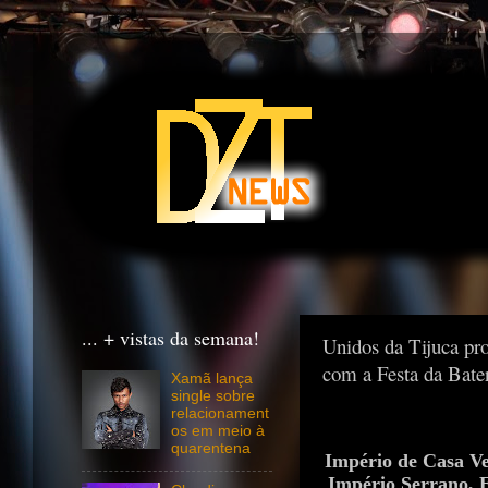
... + vistas da semana!
Unidos da Tijuca pr
com a Festa da Bate
Xamã lança
single sobre
relacionament
os em meio à
quarentena
Império de Casa Ve
Império Serrano, E