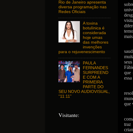
Rio de Janeiro apresenta
sobr
diversa programação nas
univ
Redes Oficiais
desg
visi
A toxina
dife
botulínica é
temo
considerada
mais
hoje umas
das melhores
invenções
saud
para o rejuvenescimento
muit
seus
PAULA
Fábi
FERNANDES
que 
SURPREEND
E COM A
essa
PRIMEIRA
PARTE DO
SEU NOVO AUDIOVISUAL,
reso
“11:11”
mund
que 
Visitante:
coma
traz
cria