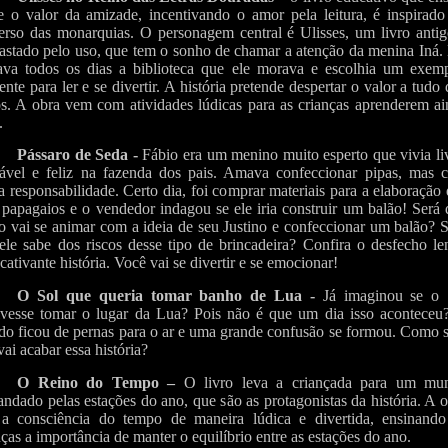
e o valor da amizade, incentivando o amor pela leitura, é inspirado
erso das monarquias. O personagem central é Ulisses, um livro antig
astado pelo uso, que tem o sonho de chamar a atenção da menina Iná.
tava todos os dias a biblioteca que ele morava e escolhia um exemp
rente para ler e se divertir. A história pretende despertar o valor a tudo
s. A obra vem com atividades lúdicas para as crianças aprenderem ai
.
Pássaro de Seda -
Fábio era um menino muito esperto que vivia li
ável e feliz na fazenda dos pais. Amava confeccionar pipas, mas 
a responsabilidade. Certo dia, foi comprar materiais para a elaboração
 papagaios e o vendedor indagou se ele iria construir um balão! Será
o vai se animar com a ideia de seu Justino e confeccionar um balão? 
ele sabe dos riscos desse tipo de brincadeira? Confira o desfecho l
 cativante história. Você vai se divertir e se emocionar!
O Sol que queria tomar banho de Lua -
Já imaginou se o 
lvesse tomar o lugar da Lua? Pois não é que um dia isso aconteceu
o ficou de pernas para o ar e uma grande confusão se formou. Como s
vai acabar essa história?
O Reino do Tempo –
O livro leva a criançada para um mu
ndado pelas estações do ano, que são as protagonistas da história. A 
 a consciência do tempo de maneira lúdica e divertida, ensinando
nças a importância de manter o equilíbrio entre as estações do ano.