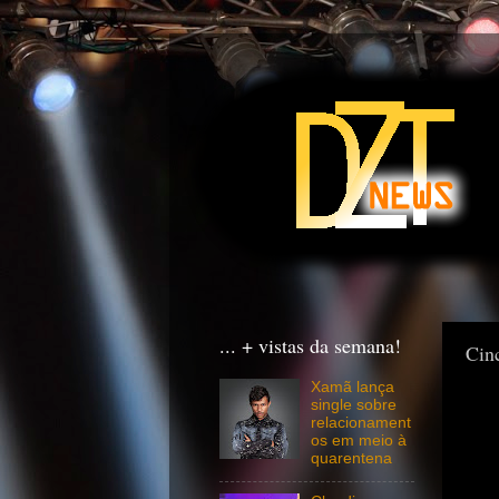
... + vistas da semana!
Cinc
Xamã lança
single sobre
relacionament
os em meio à
quarentena