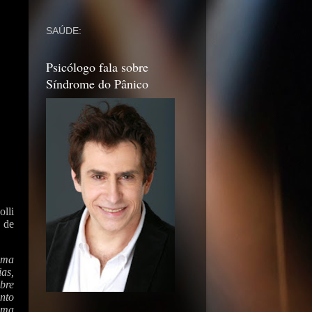
SAÚDE:
Psicólogo fala sobre
Síndrome do Pânico
lli
s de
uma
as,
bre
nto
uma