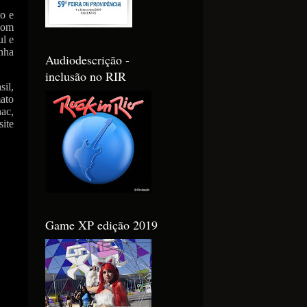
o e
com
ul e
enha
Audiodescrição -
inclusão no RIR
sil,
ato
ac,
ite
Game XP edição 2019