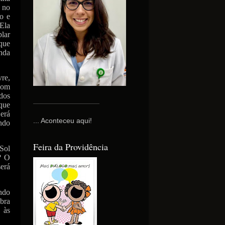
 no
o e
 Ela
lar
 que
nda
vre,
com
 dos
 que
Será
... Aconteceu aqui!
endo
Feira da Providência
Sol
? O
erá
ndo
obra
 às