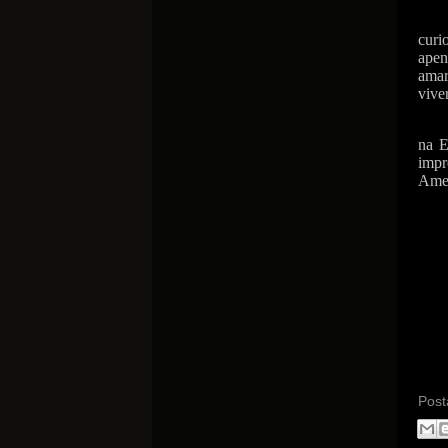
curi
apen
amar
vive
na E
impr
Amer
www.
Post