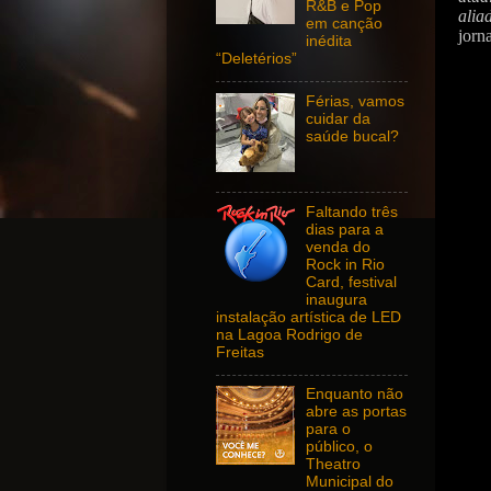
R&B e Pop
alia
em canção
jorna
inédita
“Deletérios”
Férias, vamos
cuidar da
saúde bucal?
Faltando três
dias para a
venda do
Rock in Rio
Card, festival
inaugura
instalação artística de LED
na Lagoa Rodrigo de
Freitas
Enquanto não
abre as portas
para o
público, o
Theatro
Municipal do