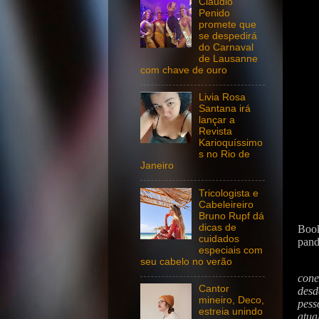
Claudio
Penido
promete que
se despedirá
do Carnaval
de Lausanne
com chave de ouro
Livia Rosa
Santana irá
lançar a
Revista
Karioquíssimo
s no Rio de
Janeiro
Tricologista e
Cabeleireiro
Bruno Rupf dá
dicas de
Book
cuidados
pand
especiais com
seu cabelo no verão
cone
Cantor
desd
mineiro, Deco,
pess
estreia unindo
atua