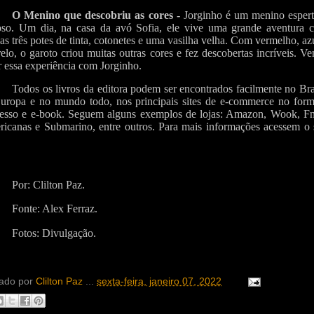
O Menino que descobriu as cores -
Jorginho é um menino espert
oso. Um dia, na casa da avó Sofia, ele vive uma grande aventura 
as três potes de tinta, cotonetes e uma vasilha velha. Com vermelho, az
elo, o garoto criou muitas outras cores e fez descobertas incríveis. V
r essa experiência com Jorginho.
Todos os livros da editora podem ser encontrados facilmente no Bra
uropa e no mundo todo, nos principais sites de e-commerce no form
esso e e-book. Seguem alguns exemplos de lojas: Amazon, Wook, Fn
icanas e Submarino, entre outros. Para mais informações acessem o s
collibooks.com.br
Por: Clilton Paz.
Fonte: Alex Ferraz.
Fotos: Divulgação.
ado por
Clilton Paz
...
sexta-feira, janeiro 07, 2022