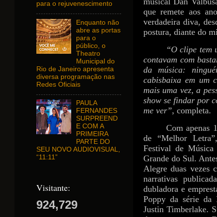
musical Dan Valbusa
para o rejuvenescimento
que remete aos ano
verdadeira diva, de
Enquanto não
abre as portas
postura, diante do m
para o
público, o
“O clipe tem 
Theatro
contavam com bastan
Municipal do
da música: ningu
Rio de Janeiro apresenta
diversa programação nas
cabisbaixa em um c
Redes Oficiais
mais uma vez, a pes
show se findar por c
PAULA
me ver”
, completa.
FERNANDES
SURPREEND
E COM A
Com apenas 1
PRIMEIRA
de “Melhor Letra”
PARTE DO
Festival de Música
SEU NOVO AUDIOVISUAL,
Grande do Sul. Antes
“11:11”
Alegre duas vezes c
narrativas publicad
Visitante:
dubladora e empresta
Poppy da série da 
924,729
Justin Timberlake. 