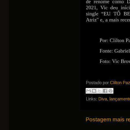
de renome como D
2021, Vic deu iníci
single “EU TÔ BEM
Atriz" e, a mais rece
Por: Clilton P
Fonte: Gabrie
Foto: Vic Bro
Postado por
Clilton Pa
Links:
Diva
,
lançament
Postagem mais r