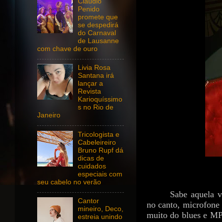
Claudio
Penido
promete que
se despedirá
do Carnaval
de Lausanne
com chave de ouro
Livia Rosa
Santana irá
lançar a
Revista
Karioquíssimo
s no Rio de
Janeiro
Tricologista e
Cabeleireiro
Bruno Rupf dá
dicas de
cuidados
especiais com
seu cabelo no verão
Sabe aquela v
Cantor
no canto, microfone
mineiro, Deco,
muito do blues e MPB
estreia unindo