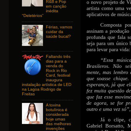
o novo projeto de V
R&B e Pop
em canção
artista como uma ve
inédita
aplicativos de músic
“Deletérios”
Composta po
Férias, vamos
assinam a produção 
cuidar da
saúde bucal?
profunda que fala 
seja para um único b
para levar para vida
Faltando três
“Essa músic
dias para a
Brasileros. Não se
venda do
Rock in Rio
mente, mas lembro 
Card, festival
que soasse chique.
inaugura
esperança, já que e
instalação artística de LED
na Lagoa Rodrigo de
fez muita questão d
Freitas
que faz esse movime
de agora, se for pr
A toxina
outro e uma vez só”
botulínica é
considerada
Já o clipe, 
hoje umas
das melhores
Gabriel Borsatto, 
invenções