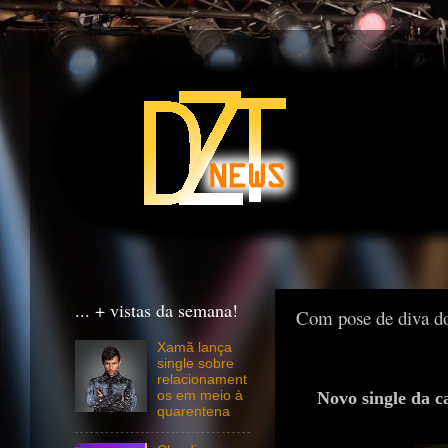
... + vistas da semana!
Com pose de diva do
Xamã lança
single sobre
relacionament
Novo single da ca
os em meio à
quarentena