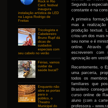
Rock in Rio
Segundo a especialis
Card, festival
inaugura
constante e na const
instalação artística de LED
na Lagoa Rodrigo de
A primeira formaçã
Freitas
mas a realização 
produção textual.
Tricologista e
Cabeleireiro
criou um dos mais r
Bruno Rupf dá
seu nome e é minis
dicas de
cuidados
online. Através 
especiais com
escreverem com 
seu cabelo no verão
aprovação em vestib
Férias, vamos
cuidar da
Recentemente, o Ex
saúde bucal?
uma parceria, pro
todos os membros.
familiares que pos
Enquanto não
Brasileiro conseg
abre as portas
curso online de Ra
para o
público, o
aluno (com a cartei
Theatro
professora – www.ra
Municipal do