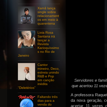
Xamã lança
single sobre
relacionament
os em meio à
quarentena
Livia Rosa
Santana irá
lançar a
Revista
Karioquíssimo
s no Rio de
Janeiro
Cantor
mineiro, Deco,
estreia unindo
R&B e Pop
Servidores e fami
em canção
inédita
que acertou 11 vez
“Deletérios”
A professora Raque
Faltando três
da nova geração, c
dias para a
venda do
acertar 11 vezes 