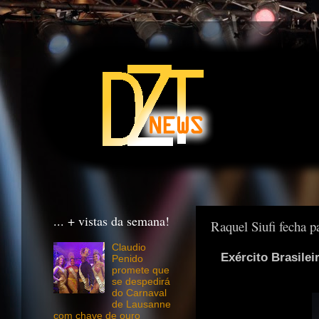
... + vistas da semana!
Raquel Siufi fecha p
Claudio
Exército Brasilei
Penido
promete que
se despedirá
do Carnaval
de Lausanne
com chave de ouro