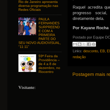
Rio de Janeiro apresenta
diversa programação nas
Raquel acredita qu
Redes Oficiais
progresso social
diretamente dela.
PAULA
FERNANDES
SURPREEND
Por Kayane Rocha -
E COM A
PRIMEIRA
Postado por
Equipe 
PARTE DO
SEU NOVO AUDIOVISUAL,
“11:11”
Links:
desconto
,
EB
,
E
59ª Feira da
redação
Providência –
de 4 a 8 de
dezembro, no
Riocentro
Postagem mais r
Visitante: