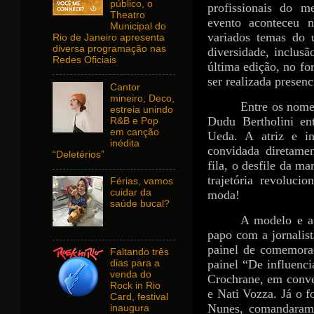
público, o
profissionais do m
Theatro
evento aconteceu 
Municipal do
variados temas do u
Rio de Janeiro apresenta
diversa programação nas
diversidade, inclus
Redes Oficiais
última edição, no fo
ser realizada presen
Cantor
mineiro, Deco,
Entre os nomes
estreia unindo
Dudu Bertholini en
R&B e Pop
em canção
Ueda. A atriz e in
inédita
convidada diretamen
“Deletérios”
fila, o desfile da 
trajetória revoluci
Férias, vamos
cuidar da
moda!
saúde bucal?
A modelo e a
papo com a jornalis
painel de comemora
Faltando três
painel “De influenc
dias para a
venda do
Crochrane, em conve
Rock in Rio
e Nati Vozza. Já o f
Card, festival
Nunes, comandaram 
inaugura