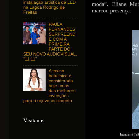
instalação artística de LED
moda”. Eliane M
na Lagoa Rodrigo de
marcou presença.
Freitas
PAULA
FERNANDES
SURPREEND
E COM A
PRIMEIRA
PARTE DO
SEU NOVO AUDIOVISUAL,
“11:11”
A toxina
botulínica é
considerada
hoje umas
das melhores
invenções
para o rejuvenescimento
Visitante:
Iguatemi Ta