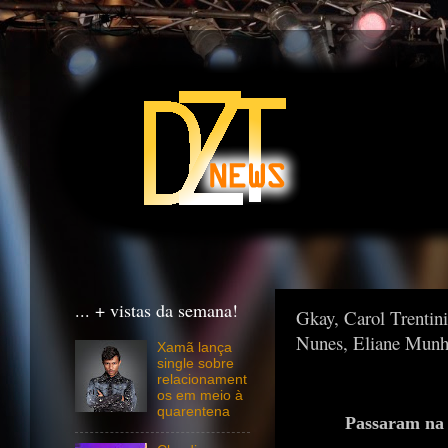
... + vistas da semana!
Gkay, Carol Trentin
Nunes, Eliane Munh
Xamã lança
single sobre
relacionament
os em meio à
quarentena
Passaram na 