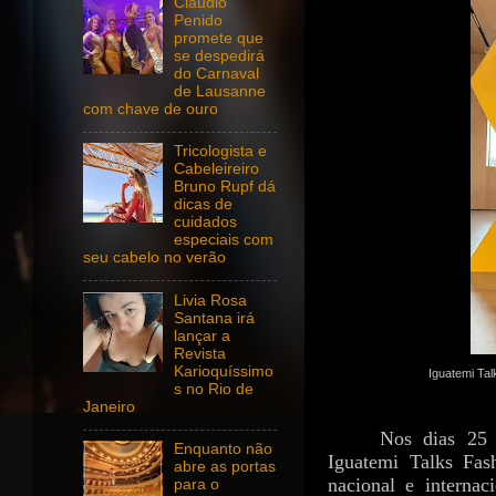
Claudio
Penido
promete que
se despedirá
do Carnaval
de Lausanne
com chave de ouro
Tricologista e
Cabeleireiro
Bruno Rupf dá
dicas de
cuidados
especiais com
seu cabelo no verão
Livia Rosa
Santana irá
lançar a
Revista
Karioquíssimo
Iguatemi Ta
s no Rio de
Janeiro
Nos dias 25 
Enquanto não
Iguatemi Talks Fas
abre as portas
nacional e interna
para o