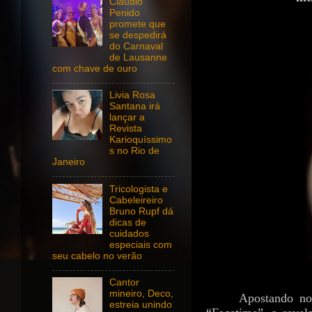
Claudio
Penido
promete que
se despedirá
do Carnaval
de Lausanne
com chave de ouro
Livia Rosa
Santana irá
lançar a
Revista
Karioquíssimo
s no Rio de
Janeiro
Tricologista e
Cabeleireiro
Bruno Rupf dá
dicas de
cuidados
especiais com
seu cabelo no verão
Cantor
mineiro, Deco,
Apostando no
estreia unindo