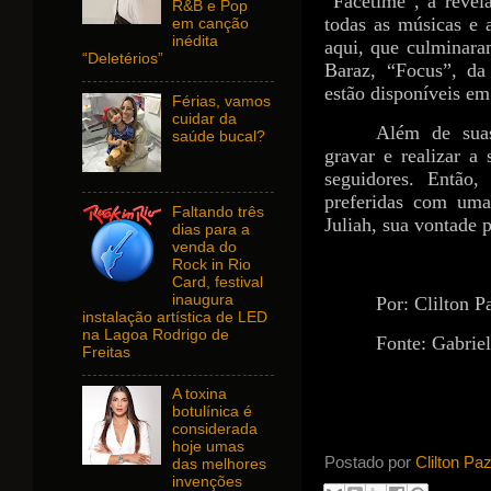
“Facetime”, a revel
R&B e Pop
todas as músicas e a
em canção
inédita
aqui, que culminaram
“Deletérios”
Baraz, “Focus”, da
estão disponíveis em 
Férias, vamos
cuidar da
Além de suas
saúde bucal?
gravar e realizar a 
seguidores. Então
preferidas com uma
Faltando três
Juliah, sua vontade 
dias para a
venda do
Rock in Rio
Card, festival
inaugura
Por: Clilton P
instalação artística de LED
na Lagoa Rodrigo de
Fonte: Gabrie
Freitas
A toxina
botulínica é
considerada
hoje umas
Postado por
Clilton Pa
das melhores
invenções