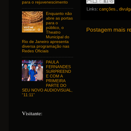
para o rejuvenescimento
Links:
canções.
,
divul
Enquanto não
abre as portas
para o
público, o
Postagem mais r
Theatro
Municipal do
Rio de Janeiro apresenta
diversa programação nas
Redes Oficiais
PAULA
FERNANDES
SURPREEND
E COM A
PRIMEIRA
PARTE DO
SEU NOVO AUDIOVISUAL,
“11:11”
Visitante: