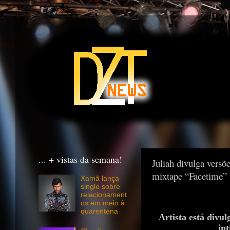
... + vistas da semana!
Juliah divulga versõe
mixtape “Facetime”
Xamã lança
single sobre
relacionament
os em meio à
quarentena
Artista está divu
int