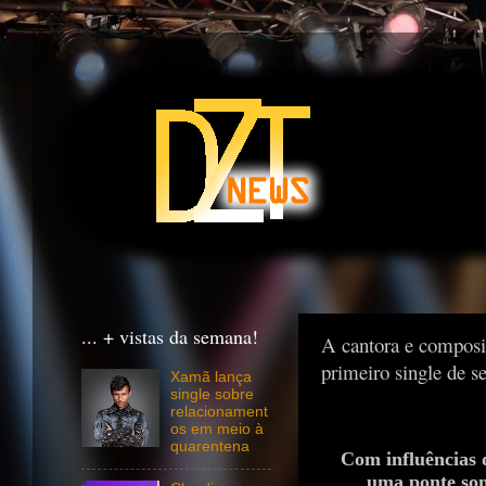
... + vistas da semana!
A cantora e composi
primeiro single de s
Xamã lança
single sobre
relacionament
os em meio à
quarentena
Com influências 
uma ponte sono