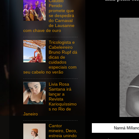
Claudio
Penido
promete que
se despedirá
do Carnaval
de Lausanne
com chave de ouro
Tricologista e
Cabeleireiro
Bruno Rupf dá
dicas de
cuidados
especiais com
seu cabelo no verão
Livia Rosa
Santana irá
lançar a
Revista
Karioquíssimo
s no Rio de
Janeiro
Cantor
Nanná Millano,
mineiro, Deco,
estreia unindo