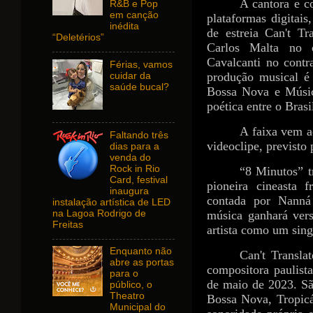
A cantora e c
R&B e Pop
em canção
plataformas digitai
inédita
de estreia Can't Tr
“Deletérios”
Carlos Malta no cl
Cavalcanti no contr
Férias, vamos
produção musical é
cuidar da
saúde bucal?
Bossa Nova e Músic
poética entre o Brasi
A faixa vem a
Faltando três
videoclipe, previsto
dias para a
venda do
Rock in Rio
“8 Minutos” t
Card, festival
pioneira cineasta 
inaugura
contada por Nanná
instalação artística de LED
na Lagoa Rodrigo de
música ganhará vers
Freitas
artista como um sin
Enquanto não
Can't Transla
abre as portas
compositora paulis
para o
de maio de 2023. Sã
público, o
Theatro
Bossa Nova, Tropic
Municipal do