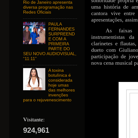
sonoridade própria 
Rio de Janeiro apresenta
uma história de am
diversa programação nas
Redes Oficiais
cantora vive entre
apresentações, assi
PAULA
FERNANDES
As faixas 
SURPREEND
instrumentistas d
E COM A
clarinetes e flauta
PRIMEIRA
PARTE DO
dueto com Giuliano
SEU NOVO AUDIOVISUAL,
participação de jov
“11:11”
nova cena musical pa
A toxina
botulínica é
considerada
hoje umas
das melhores
invenções
para o rejuvenescimento
Visitante:
924,961