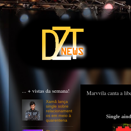
... + vistas da semana!
Marvvila canta a li
Xamã lança
single sobre
relacionament
Single ain
os em meio à
quarentena