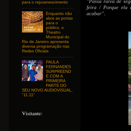
"Passa raiva de seg
para o rejuvenescimento
feira / Porque ela
acabar"
.
Enquanto não
abre as portas
para o
público, o
Theatro
Municipal do
Rio de Janeiro apresenta
diversa programação nas
Redes Oficiais
PAULA
FERNANDES
SURPREEND
E COM A
PRIMEIRA
PARTE DO
SEU NOVO AUDIOVISUAL,
“11:11”
Visitante: