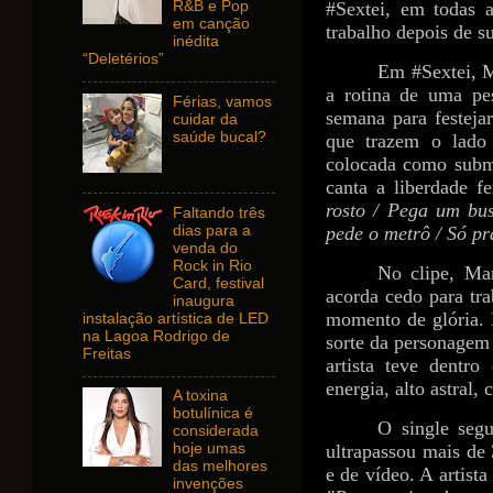
R&B e Pop
#Sextei, em todas a
em canção
trabalho depois de s
inédita
“Deletérios”
Em #Sextei, M
a rotina de uma pe
Férias, vamos
semana para festeja
cuidar da
saúde bucal?
que trazem o lado 
colocada como submi
canta a liberdade f
rosto / Pega um bus
Faltando três
dias para a
pede o metrô / Só p
venda do
Rock in Rio
No clipe, Mar
Card, festival
acorda cedo para tra
inaugura
momento de glória. 
instalação artística de LED
na Lagoa Rodrigo de
sorte da personagem
Freitas
artista teve dentr
energia, alto astral, 
A toxina
botulínica é
O single segu
considerada
ultrapassou mais de
hoje umas
das melhores
e de vídeo. A artista
invenções