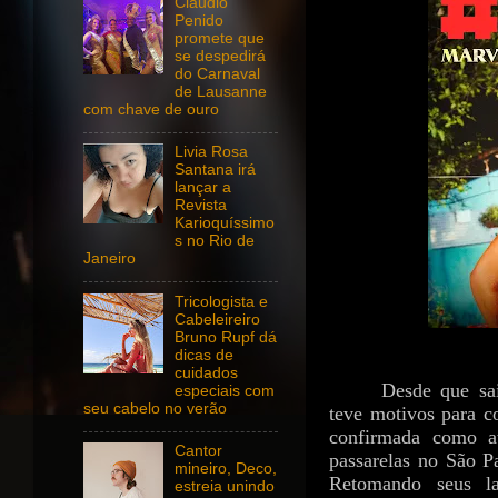
Claudio
Penido
promete que
se despedirá
do Carnaval
de Lausanne
com chave de ouro
Livia Rosa
Santana irá
lançar a
Revista
Karioquíssimo
s no Rio de
Janeiro
Tricologista e
Cabeleireiro
Bruno Rupf dá
dicas de
cuidados
Desde que sai
especiais com
seu cabelo no verão
teve motivos para c
confirmada como a
Cantor
passarelas no São P
mineiro, Deco,
Retomando seus la
estreia unindo