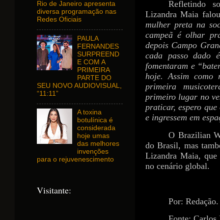
Refletindo s
Rio de Janeiro apresenta
diversa programação nas
Lizandra Maia falou
Redes Oficiais
mulher preta na so
campeã é olhar pra
PAULA
depois Campo Grand
FERNANDES
SURPREEND
cada passo dado é
E COM A
fomentaram e “bater
PRIMEIRA
hoje. Assim como 
PARTE DO
primeira musicote
SEU NOVO AUDIOVISUAL,
“11:11”
primeiro lugar no v
praticar, espero qu
A toxina
e ingressem em espa
botulínica é
considerada
O Brazilian W
hoje umas
das melhores
do Brasil, mas tamb
invenções
Lizandra Maia, que 
para o rejuvenescimento
no cenário global.
Visitante:
Por: Redação.
Fonte: Carlos