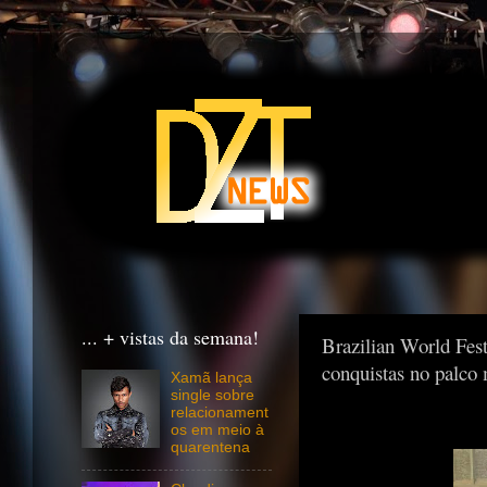
... + vistas da semana!
Brazilian World Fest
conquistas no palco
Xamã lança
single sobre
relacionament
os em meio à
quarentena