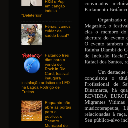
R&B e Pop
convidados incluí
em canção
Parlamento Britânico
inédita
“Deletérios”
Organizado e 
Magazine, o festiva
Férias, vamos
cuidar da
elas o membro do 
saúde bucal?
abertura do evento 
O evento também te
Rainha Diambi do C
de Inclusão Racial"
Faltando três
dias para a
Rafael dos Santos, r
venda do
Rock in Rio
Um destaque e
Card, festival
conquistou o tít
inaugura
instalação artística de LED
Profissional de S
na Lagoa Rodrigo de
Dinamarca, há qua
Freitas
REVIBRA EUROPA 
Migrantes Vítimas
Enquanto não
musicoterapeuta, L
abre as portas
para o
relacionadas à raça,
público, o
Seu público-alvo inc
Theatro
Municipal do