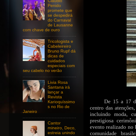
Claudio
Penido
promete que
se despedirá
do Carnaval
de Lausanne
com chave de ouro
Tricologista e
Cabeleireiro
Bruno Rupf dá
dicas de
cuidados
especiais com
seu cabelo no verão
Livia Rosa
Santana irá
lançar a
Revista
De 15 a 17 d
Karioquíssimo
s no Rio de
centro das atenções, 
Janeiro
incluindo moda, cul
prestigiosa cerimô
Cantor
evento realizado no 
mineiro, Deco,
comunidade brasil
estreia unindo