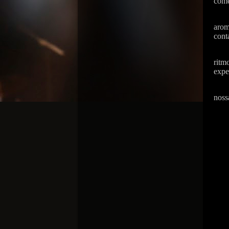
come
arom
cont
ritm
expe
noss