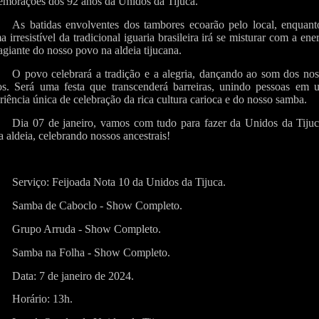
morações dos 92 anos da Unidos da Tijuca.
As batidas envolventes dos tambores ecoarão pelo local, enquant
a irresistível da tradicional iguaria brasileira irá se misturar com a ene
agiante do nosso povo na aldeia tijucana.
O povo celebrará a tradição e a alegria, dançando ao som dos nos
os. Será uma festa que transcenderá barreiras, unindo pessoas em 
riência única de celebração da rica cultura carioca e do nosso samba.
Dia 07 de janeiro, vamos com tudo para fazer da Unidos da Tijuc
a aldeia, celebrando nossos ancestrais!
Serviço: Feijoada Nota 10 da Unidos da Tijuca.
Samba de Caboclo - Show Completo.
Grupo Arruda - Show Completo.
Samba na Folha - Show Completo.
Data: 7 de janeiro de 2024.
Horário: 13h.