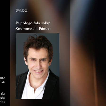
SAÚDE:
Psicólogo fala sobre
Síndrome do Pânico
imo
uca,
 da
ruda
das