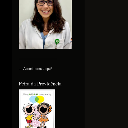
ba-
k
... Aconteceu aqui!
Feira da Providência