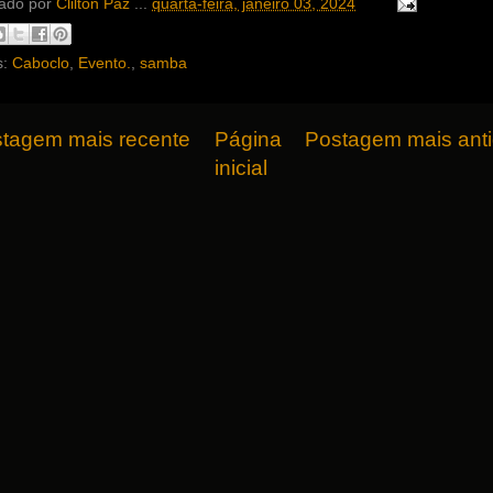
ado por
Clilton Paz
...
quarta-feira, janeiro 03, 2024
s:
Caboclo
,
Evento.
,
samba
tagem mais recente
Página
Postagem mais ant
inicial