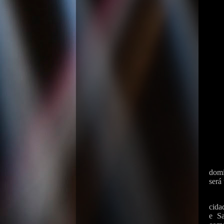
domi
será
cida
e S