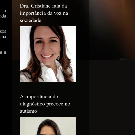
Dra. Cristiane fala da
o o
importância da voz na
rgia
sociedade
sos
uma
a a
A importância do
diagnóstico precoce no
autismo