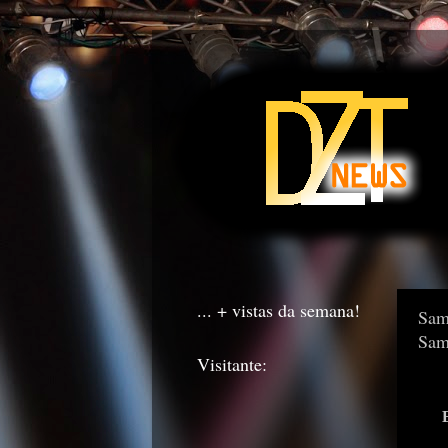
... + vistas da semana!
Sam
Sam
Visitante: