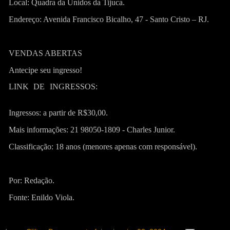
Local: Quadra da Unidos da Tijuca.
Endereço: Avenida Francisco Bicalho, 47 - Santo Cristo – RJ.
VENDAS ABERTAS
Antecipe seu ingresso!
LINK DE INGRESSOS:
https://www.sympla.com.br/evento/sam
aboclo-unidos-da-tijuca/2280094?referrer=linktr.ee&share_id=copiarlin
Ingressos: a partir de R$30,00.
Mais informações: 21 98050-1809 - Charles Junior.
Classificação: 18 anos (menores apenas com responsável).
Por: Redação.
Fonte: Enildo Viola.