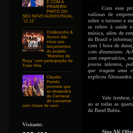
E COM A
PRIMEIRA
Com esse proj
PARTE DO
valiosas de empree
SEU NOVO AUDIOVISUAL,
sobre o turismo e m
“11:11”
se refere à saúde 
música, além de ent
Chitãozinho &
Xororó dão
do Brasil e informa
início aos
com 1 hora de dura
lançamentos
com dinamismo. Acho
do projeto
“Meninos de
com empresários, méd
Roça” com participação de
jovens talentos, pol
Traia Véia
que tragam uma ex
explicou Alessandra.
Claudio
Penido
promete que
se despedirá
do Carnaval
Vale lembrar,
de Lausanne
ao ar todas as quar
com chave de ouro
da Band Bahia.
Visitante:
Siga Alê Oliv