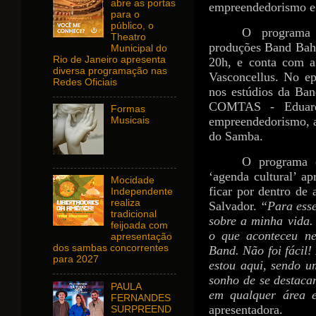
abre as portas
empreendedorismo e d
para o
público, o
O programa 
Theatro
produções Band Bahia
Municipal do
Rio de Janeiro apresenta
20h, e conta com a
diversa programação nas
Vasconcellus. No epi
Redes Oficiais
nos estúdios da Ban
COMTAS - Eduardo
Formas
empreendedorismo, a
Musicais
do Samba.
O programa 
‘agenda cultural’ a
Mocidade
ficar por dentro de
Independente
realiza
Salvador.
“Para ess
tradicional
sobre a minha vida.
feijoada com
o que aconteceu ne
apresentação
dos sambas concorrentes
Band. Não foi fácil!
para 2027
estou aqui, sendo u
sonho de se destac
PAULA
em qualquer área 
FERNANDES
apresentadora.
SURPREEND