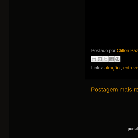
Postado por
Clilton Pa
Links:
atração.
,
entrevi
Postagem mais r
porta