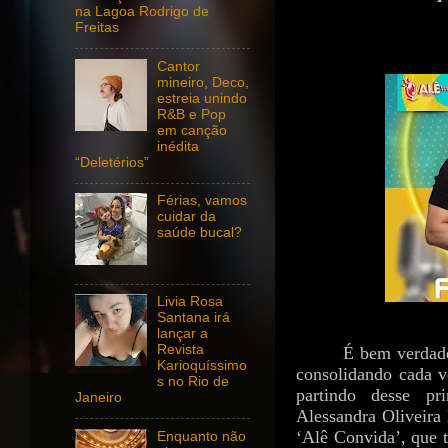
na Lagoa Rodrigo de
Freitas
Cantor
mineiro, Deco,
estreia unindo
R&B e Pop
em canção
inédita
“Deletérios”
Férias, vamos
cuidar da
saúde bucal?
Livia Rosa
Santana irá
lançar a
Revista
É bem verdade
Karioquíssimo
consolidando cada v
s no Rio de
partindo desse pr
Janeiro
Alessandra Oliveira 
‘Alê Convida’, que 
Enquanto não