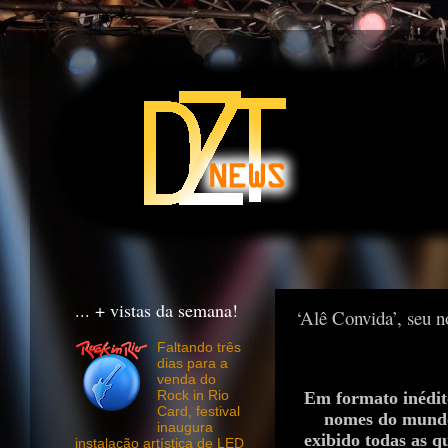
... + vistas da semana!
‘Alê Convida’, seu n
Faltando três
dias para a
venda do
Em formato inédito
Rock in Rio
Card, festival
nomes do mundo
inaugura
exibido todas as q
instalação artística de LED