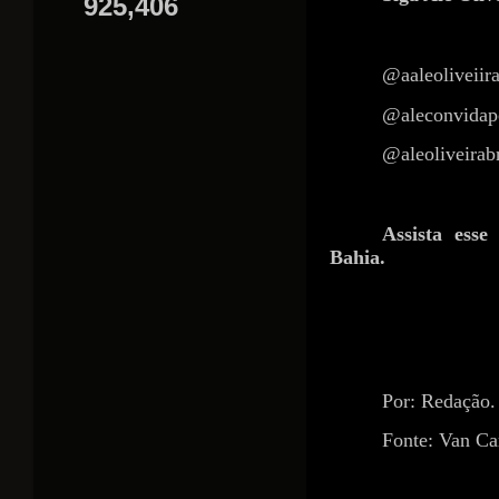
925,406
@aaleoliveiir
@aleconvidap
@aleoliveirab
Assista ess
Bahia.
https://youtu
si=2MAE3DnMHsrt
Por: Redação.
Fonte: Van Ca