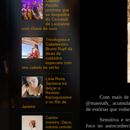
Claudio
Penido
promete que
se despedirá
do Carnaval
de Lausanne
com chave de ouro
Tricologista e
Cabeleireiro
Bruno Rupf dá
dicas de
cuidados
especiais com
seu cabelo no verão
Livia Rosa
Santana irá
lançar a
Revista
Com mais de 
Karioquíssimo
s no Rio de
@maeruth_ acumula 
Janeiro
de estórias que roda
Cantor
Sensitiva e t
mineiro, Deco,
foco no autoconheci
estreia unindo