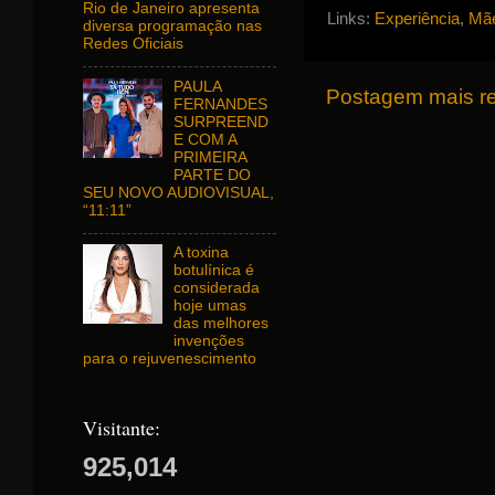
Rio de Janeiro apresenta
Links:
Experiência
,
Mãe
diversa programação nas
Redes Oficiais
PAULA
Postagem mais r
FERNANDES
SURPREEND
E COM A
PRIMEIRA
PARTE DO
SEU NOVO AUDIOVISUAL,
“11:11”
A toxina
botulínica é
considerada
hoje umas
das melhores
invenções
para o rejuvenescimento
Visitante:
925,014