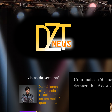
... + vistas da semana!
Com mais de 50 anos
@maeruth_, é destaq
Xamã lança
single sobre
relacionament
os em meio à
quarentena