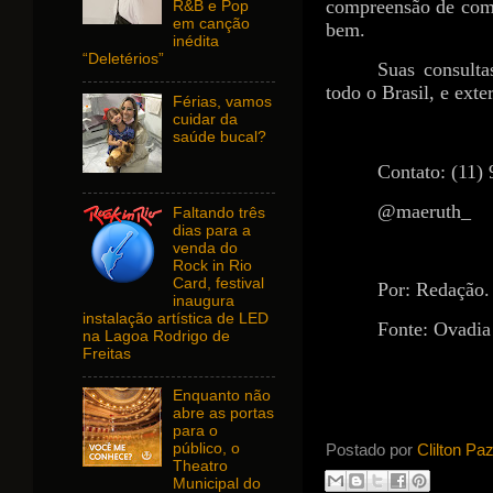
compreensão de como
R&B e Pop
em canção
bem.
inédita
“Deletérios”
Suas consulta
todo o Brasil, e exter
Férias, vamos
cuidar da
saúde bucal?
Contato: (11)
@maeruth_
Faltando três
dias para a
venda do
Rock in Rio
Card, festival
Por: Redação.
inaugura
instalação artística de LED
Fonte: Ovadia
na Lagoa Rodrigo de
Freitas
Enquanto não
abre as portas
para o
Postado por
Clilton Pa
público, o
Theatro
Municipal do