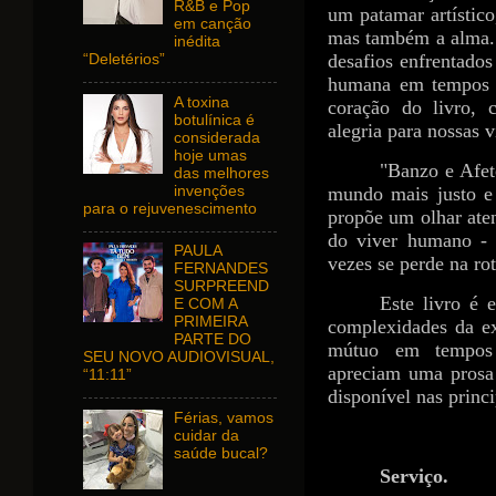
R&B e Pop
um patamar artístic
em canção
mas também a alma. 
inédita
desafios enfrentado
“Deletérios”
humana em tempos d
A toxina
coração do livro, 
botulínica é
alegria para nossas
considerada
hoje umas
"Banzo e Afet
das melhores
invenções
mundo mais justo e 
para o rejuvenescimento
propõe um olhar ate
do viver humano - 
PAULA
vezes se perde na rot
FERNANDES
SURPREEND
Este livro é 
E COM A
PRIMEIRA
complexidades da e
PARTE DO
mútuo em tempos 
SEU NOVO AUDIOVISUAL,
apreciam uma prosa 
“11:11”
disponível nas princi
Férias, vamos
cuidar da
saúde bucal?
Serviço.