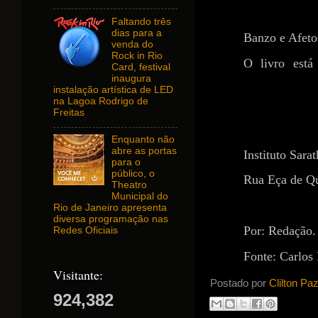
Faltando três
dias para a
Banzo e Afeto
venda do
Rock in Rio
O livro está
Card, festival
https://www.amazon
inaugura
instalação artística de LED
na Lagoa Rodrigo de
https://www.l
Freitas
Enquanto não
abre as portas
Instituto Sarat
para o
público, o
Rua Eça de Qu
Theatro
Municipal do
Rio de Janeiro apresenta
diversa programação nas
Por: Redação.
Redes Oficiais
Fonte: Carlos
Visitante:
Postado por
Clilton Pa
924,382