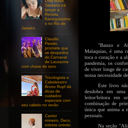
Livia Rosa
Santana irá
lançar a
Revista
Karioquíssimo
s no Rio de
Janeiro
Claudio
Penido
"Banzo e Af
promete que
Malaquias, é uma co
se despedirá
toca o coração e a a
do Carnaval
de Lausanne
pandemia, os confor
com chave de ouro
de viver longe de c
nossa necessidade d
Tricologista e
Cabeleireiro
Este livro nã
Bruno Rupf dá
desdobra em uma s
dicas de
cuidados
leitor/leitora em
especiais com
combinação de prim
seu cabelo no verão
única que anima a n
pessoais.
Cantor
mineiro, Deco,
Na seção "Ali
estreia unindo