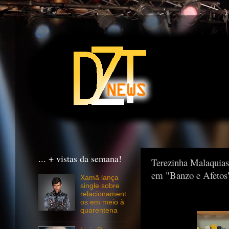
... + vistas da semana!
Terezinha Malaquias
em "Banzo e Afetos
Xamã lança
single sobre
relacionament
os em meio à
quarentena