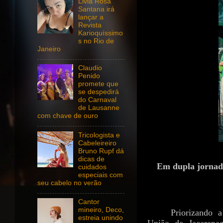
Livia Rosa
Santana irá
lançar a
Revista
Karioquíssimo
s no Rio de
Janeiro
Claudio
Penido
promete que
se despedirá
do Carnaval
de Lausanne
com chave de ouro
Tricologista e
Cabeleireiro
Bruno Rupf dá
dicas de
Em dupla jornada
cuidados
especiais com
seu cabelo no verão
Cantor
mineiro, Deco,
Priorizando 
estreia unindo