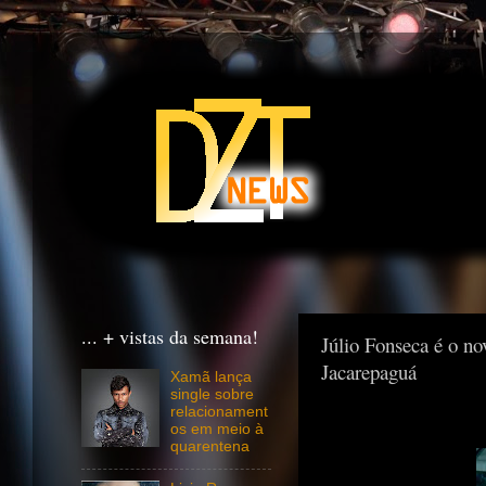
... + vistas da semana!
Júlio Fonseca é o no
Jacarepaguá
Xamã lança
single sobre
relacionament
os em meio à
quarentena