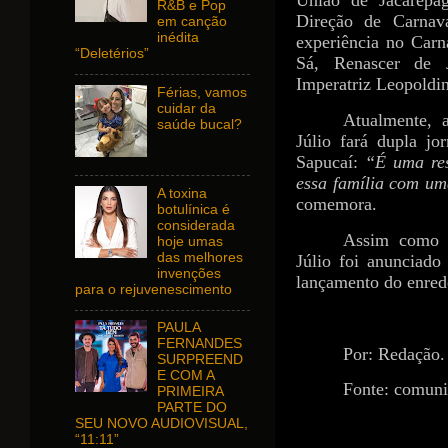
União de Jacarepa
R&B e Pop
Direção de Carnava
em canção
inédita
experiência no Carn
“Deletérios”
Sá, Renascer de J
Imperatriz Leopoldi
Férias, vamos
cuidar da
Atualmente, 
saúde bucal?
Júlio fará dupla jo
Sapucaí:
“É uma res
essa família com um
A toxina
comemora.
botulínica é
considerada
Assim como o
hoje umas
das melhores
Júlio foi anunciado
invenções
lançamento do enredo
para o rejuvenescimento
PAULA
FERNANDES
Por: Redação.
SURPREEND
E COM A
Fonte: comun
PRIMEIRA
PARTE DO
SEU NOVO AUDIOVISUAL,
“11:11”