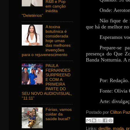
R&B e Pop
em canção
Onde: Aeroton
inédita
“Deletérios”
Não fique de 
que há de melhor n
A toxina
botulínica é
considerada
Esperamos voc
hoje umas
das melhores
Prepare-se pa
invenções
presença do Que Zo
para o rejuvenescimento
Banda Notturnia. A r
PAULA
FERNANDES
SURPREEND
Por: Redação.
E COM A
PRIMEIRA
PARTE DO
Fonte: Olivia 
SEU NOVO AUDIOVISUAL,
“11:11”
Arte: divulgaç
Férias, vamos
Postado por
Clilton Pa
cuidar da
saúde bucal?
Links:
desfile
,
moda
,
pr