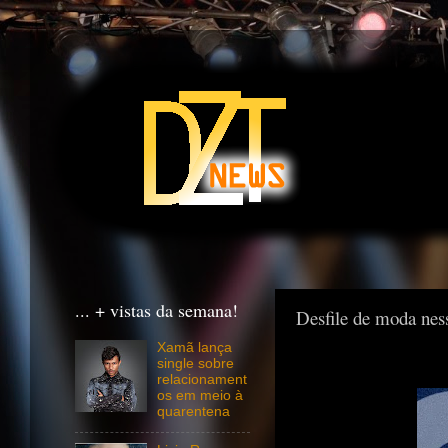
... + vistas da semana!
Desfile de moda ness
Xamã lança
single sobre
relacionament
os em meio à
quarentena