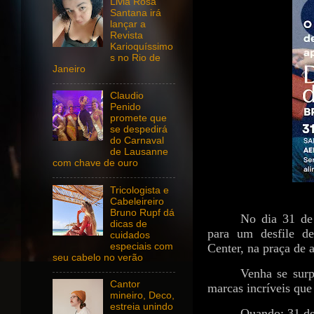
Livia Rosa
Santana irá
lançar a
Revista
Karioquíssimo
s no Rio de
Janeiro
Claudio
Penido
promete que
se despedirá
do Carnaval
de Lausanne
com chave de ouro
Tricologista e
Cabeleireiro
Bruno Rupf dá
No dia 31 de 
dicas de
para um desfile d
cuidados
especiais com
Center, na praça de 
seu cabelo no verão
Venha se surp
Cantor
marcas incríveis qu
mineiro, Deco,
estreia unindo
Quando: 31 de