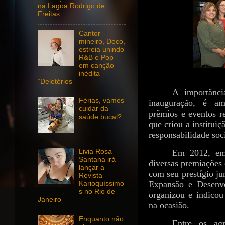
na Lagoa Rodrigo de
Freitas
Cantor
mineiro, Deco,
estreia unindo
R&B e Pop
em canção
inédita
“Deletérios”
A importânci
Férias, vamos
inauguração, é am
cuidar da
prêmios e eventos r
saúde bucal?
que criou a institui
responsabilidade soci
Livia Rosa
Em 2012, em 
Santana irá
diversas premiações
lançar a
com seu prestígio ju
Revista
Expansão e Desenvo
Karioquíssimo
s no Rio de
organizou e indico
Janeiro
na ocasião.
Enquanto não
Entre os ag