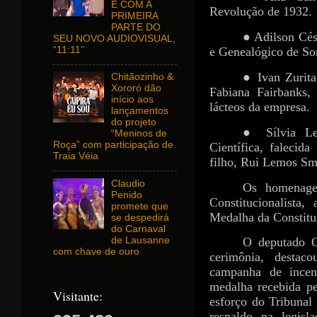
E COM A
Revolução de 1932.
PRIMEIRA
PARTE DO
● Adilson Césa
SEU NOVO AUDIOVISUAL,
“11:11”
e Genealógico de So
● Ivan Zurita
Chitãozinho &
Xororó dão
Fabiana Fairbanks,
início aos
lácteos da empresa.
lançamentos
do projeto
● Sílvia Le
“Meninos de
Roça” com participação de
Científica, falecid
Traia Véia
filho, Rui Lemos Sm
Claudio
Os homenage
Penido
Constitucionalista
promete que
Medalha da Constitu
se despedirá
do Carnaval
de Lausanne
O deputado O
com chave de ouro
cerimônia, desta
campanha de incen
medalha recebida p
Visitante:
esforço do Tribunal
respaldo na legisl