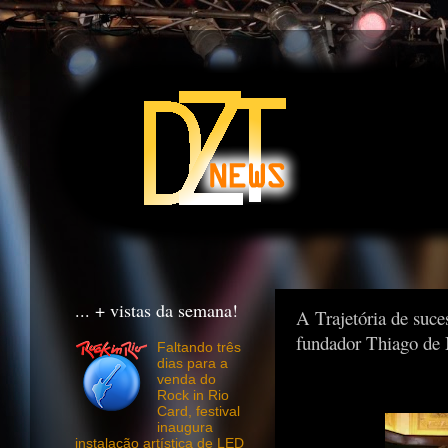
... + vistas da semana!
A Trajetória de suce
fundador Thiago de
Faltando três
dias para a
venda do
Rock in Rio
Card, festival
inaugura
instalação artística de LED