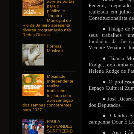
abre as portas
Federal, deputado
para o
público, o
realizada em julho
Theatro
Constitucionalista d
Municipal do
Rio de Janeiro apresenta
● Thiago de Mo
diversa programação nas
seus trabalhos 
Redes Oficiais
fundador da Justi
Formas
Vicente Venâncio Jún
Musicais
● Bianca Mor
Rudge, ex-combaten
Helena Rudge de Pa
Mocidade
● O professor
Independente
realiza
Espaço Cultural Zum
tradicional
feijoada com
● José Ricard
apresentação
dos Deputados.
dos sambas concorrentes
para 2027
● Claudia Sa
campanha Doar É Leg
PAULA
FERNANDES
SURPREEND
● Ana Cândi