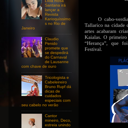
Livia Rosa
Santana irá
lançar a
Revista
O cabo-verdia
Karioquíssimo
s no Rio de
Tallarico na cidade
Janeiro
artes acabaram cri
Kaialas. O primeiro
Claudio
“Herança”, que f
Penido
promete que
Festival.
se despedirá
do Carnaval
de Lausanne
com chave de ouro
Tricologista e
Cabeleireiro
Bruno Rupf dá
dicas de
cuidados
especiais com
seu cabelo no verão
Cantor
mineiro, Deco,
estreia unindo