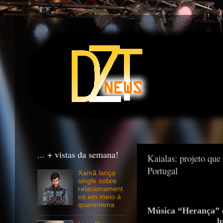
... + vistas da semana!
Kaialas: projeto que
Portugal
Xamã lança
single sobre
relacionament
os em meio à
quarentena
Música “Herança” e
l