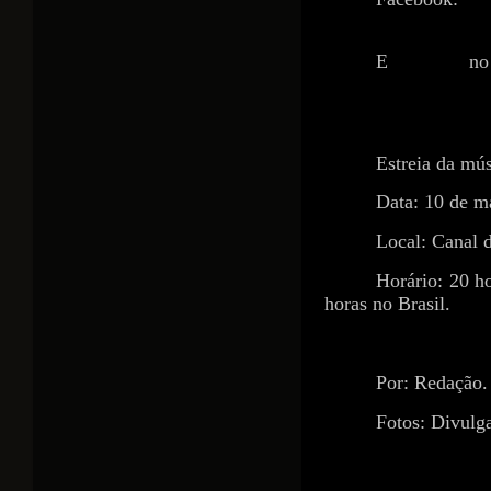
102823655166654
E no 
https://www.youtu
Estreia da mú
Data: 10 de ma
Local: Canal 
Horário: 20 h
horas no Brasil.
Por: Redação.
Fotos: Divulg