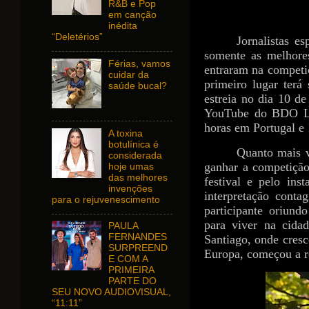
R&B e Pop
em canção
inédita
“Deletérios”
Jornalistas e
somente as melhores
Férias, vamos
entraram na competi
cuidar da
primeiro lugar terá
saúde bucal?
estreia no dia 10 d
YouTube do BDO Liv
horas em Portugal e 
A toxina
botulínica é
Quanto mais v
considerada
ganhar a competição
hoje umas
das melhores
festival e pelo in
invenções
interpretação conta
para o rejuvenescimento
participante oriund
para viver na cida
PAULA
FERNANDES
Santiago, onde cresc
SURPREEND
Europa, começou a re
E COM A
PRIMEIRA
PARTE DO
SEU NOVO AUDIOVISUAL,
“11:11”