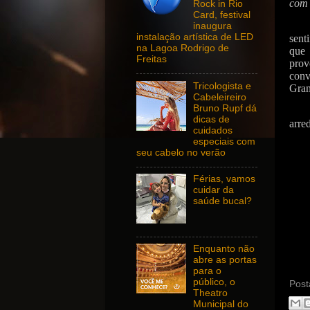
com 
Rock in Rio
Card, festival
inaugura
instalação artística de LED
sent
na Lagoa Rodrigo de
que 
Freitas
prov
conv
Tricologista e
Gran
Cabeleireiro
Bruno Rupf dá
dicas de
arre
cuidados
especiais com
seu cabelo no verão
Férias, vamos
cuidar da
saúde bucal?
Enquanto não
abre as portas
para o
público, o
Post
Theatro
Municipal do