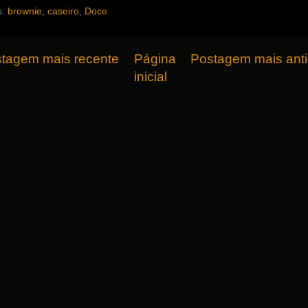
s:
brownie
,
caseiro
,
Doce
tagem mais recente
Página
Postagem mais ant
inicial