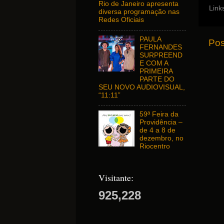
Rio de Janeiro apresenta
Link
diversa programação nas
Redes Oficiais
PAULA
Pos
FERNANDES
SURPREEND
E COM A
PRIMEIRA
PARTE DO
SEU NOVO AUDIOVISUAL,
“11:11”
59ª Feira da
Providência –
de 4 a 8 de
dezembro, no
Riocentro
Visitante:
925,228