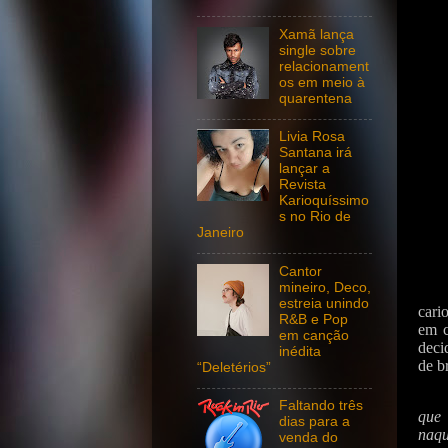
Xamã lança
single sobre
relacionament
os em meio à
quarentena
Livia Rosa
Santana irá
lançar a
Revista
Karioquíssimo
s no Rio de
Janeiro
Cantor
mineiro, Deco,
estreia unindo
cari
R&B e Pop
em c
em canção
deci
inédita
de b
“Deletérios”
Faltando três
que 
dias para a
naqu
venda do