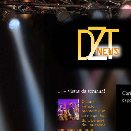
... + vistas da semana!
Car
esp
Claudio
Penido
promete que
se despedirá
do Carnaval
de Lausanne
com chave de ouro