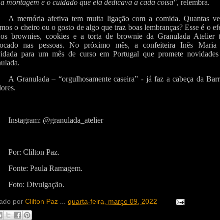
a montagem e o cuidado que ela dedicava a cada coisa"
, relembra.
A memória afetiva tem muita ligação com a comida. Quantas ve
imos o cheiro ou o gosto de algo que traz boas lembranças? Esse é o ef
os brownies, cookies e a torta de brownie da Granulada Atelier 
ocado nas pessoas. No próximo mês, a confeiteira Inês Maria 
idada para um mês de curso em Portugal que promete novidades
ulada.
A Granulada – “orgulhosamente caseira” - já faz a cabeça da Barr
dores.
Instagram: @granulada_atelier
Por: Clilton Paz.
Fonte: Paula Ramagem.
Foto: Divulgação.
ado por
Clilton Paz
...
quarta-feira, março 09, 2022