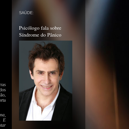
SAÚDE:
Psicólogo fala sobre
Síndrome do Pânico
ras
ados
ão,
orta
na,
. E
tar