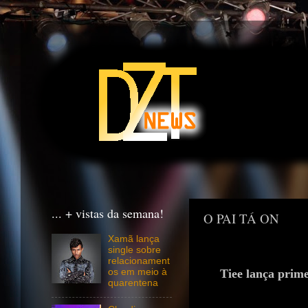
... + vistas da semana!
O PAI TÁ ON
Xamã lança
single sobre
relacionament
Tiee lança prim
os em meio à
quarentena