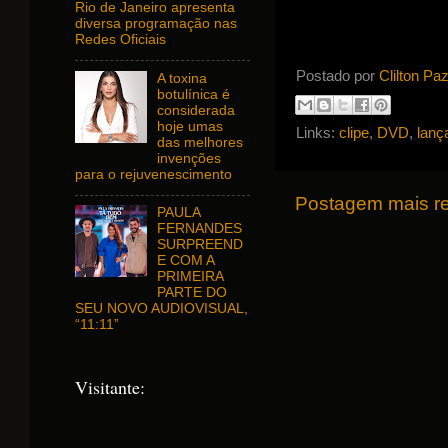
Rio de Janeiro apresenta
diversa programação nas
Redes Oficiais
Postado por
Clilton Pa
A toxina
botulínica é
considerada
hoje umas
Links:
clipe
,
DVD
,
lanç
das melhores
invenções
para o rejuvenescimento
Postagem mais r
PAULA
FERNANDES
SURPREEND
E COM A
PRIMEIRA
PARTE DO
SEU NOVO AUDIOVISUAL,
“11:11”
Visitante: