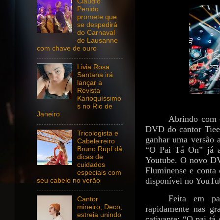
Claudio
Penido
promete que
se despedirá
do Carnaval
de Lausanne
com chave de ouro
Livia Rosa
Santana irá
lançar a
Revista
Karioquíssimo
s no Rio de
Janeiro
Abrindo com 
DVD do cantor Tiee,
Tricologista e
ganhar uma versão a
Cabeleireiro
“O Pai Tá On” já a
Bruno Rupf dá
dicas de
Youtube. O novo DV
cuidados
Fluminense e conta 
especiais com
disponível no YouTu
seu cabelo no verão
Feita em pa
Cantor
mineiro, Deco,
rapidamente nas gr
estreia unindo
cativante: “O pai tá 