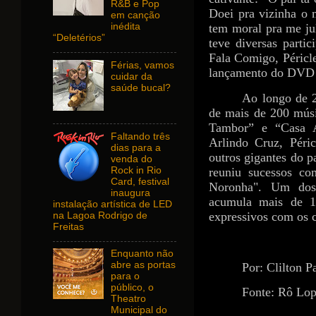
R&B e Pop
Doei pra vizinha o
em canção
tem moral pra me ju
inédita
“Deletérios”
teve diversas parti
Fala Comigo, Péricle
Férias, vamos
lançamento do DVD e
cuidar da
saúde bucal?
Ao longo de 2
de mais de 200 mús
Tambor” e “Casa A
Faltando três
Arlindo Cruz, Péri
dias para a
outros gigantes do 
venda do
Rock in Rio
reuniu sucessos co
Card, festival
Noronha". Um dos 
inaugura
acumula mais de 1
instalação artística de LED
expressivos com os 
na Lagoa Rodrigo de
Freitas
Enquanto não
abre as portas
Por: Clilton P
para o
público, o
Fonte: Rô Lop
Theatro
Municipal do