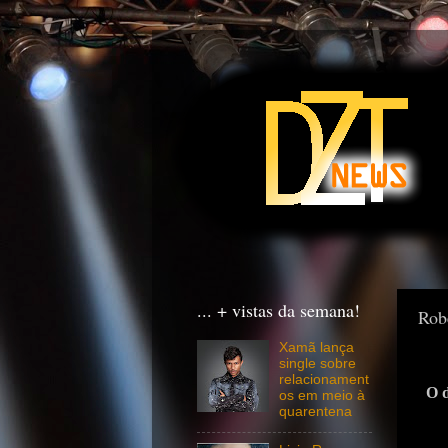
... + vistas da semana!
Rob
Xamã lança
single sobre
relacionament
O d
os em meio à
quarentena