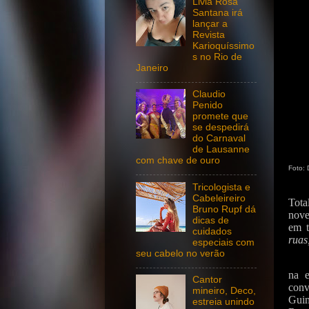
Livia Rosa
Santana irá
lançar a
Revista
Karioquíssimo
s no Rio de
Janeiro
Claudio
Penido
promete que
se despedirá
do Carnaval
de Lausanne
com chave de ouro
Foto: 
Tricologista e
Cabeleireiro
Tota
Bruno Rupf dá
nove
dicas de
em t
cuidados
ruas
especiais com
seu cabelo no verão
na e
Cantor
conv
mineiro, Deco,
Guim
estreia unindo