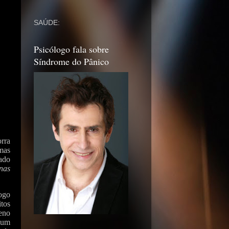
SAÚDE:
Psicólogo fala sobre
Síndrome do Pânico
rra
mas
hado
nas
ogo
tos
eno
Bum