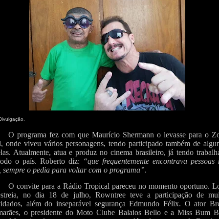
Divulgação.
O programa fez com que Maurício Shermann o levasse para o Zo
l, onde viveu vários personagens, tendo participado também de algu
las. Atualmente, atua e produz no cinema brasileiro, já tendo trabal
odo o país. Roberto diz:
“que frequentemente encontrava pessoas 
, sempre o pedia para voltar com o programa”
.
O convite para a Rádio Tropical pareceu no momento oportuno. L
streia, no dia 18 de julho, Rowntree teve a participação de mui
idados, além do inseparável segurança Edmundo Félix. O ator Br
arães, o presidente do Moto Clube Balaios Bello e a Miss Bum 