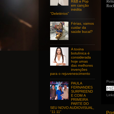
Rena
R&B e Pop
Rock
em canção
inédita
“Deletérios”
Férias, vamos
cuidar da
saúde bucal?
A toxina
botulínica é
considerada
hoje umas
das melhores
invenções
para o rejuvenescimento
Post
PAULA
FERNANDES
SURPREEND
Link
E COM A
PRIMEIRA
PARTE DO
SEU NOVO AUDIOVISUAL,
“11:11”
Pos