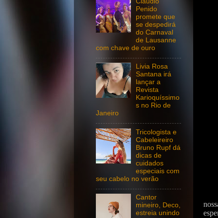
Claudio
Penido
promete que
se despedirá
do Carnaval
de Lausanne
com chave de ouro
Livia Rosa
Santana irá
lançar a
Revista
Karioquíssimo
s no Rio de
Janeiro
Tricologista e
Cabeleireiro
Bruno Rupf dá
dicas de
cuidados
especiais com
seu cabelo no verão
Cantor
noss
mineiro, Deco,
espe
estreia unindo