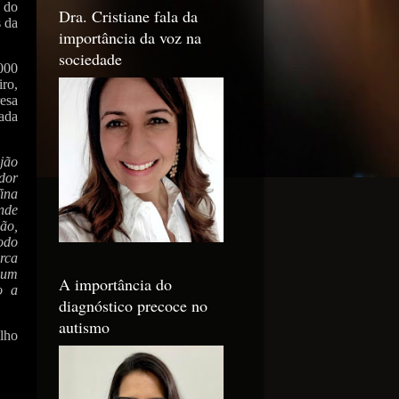
o do
Dra. Cristiane fala da
s da
importância da voz na
sociedade
.000
iro,
esa
ada
ijão
dor
Tina
nde
ão,
odo
rca
 um
A importância do
o a
diagnóstico precoce no
autismo
lho