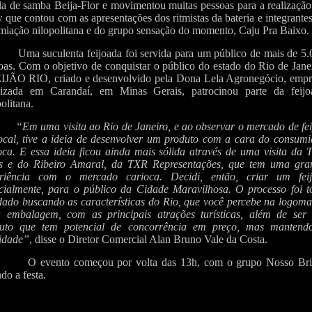
la de samba Beija-Flor e movimentou muitas pessoas para a realizaçã
 que contou com as apresentações dos ritmistas da bateria e integrante
miação nilopolitana e do grupo sensação do momento, Caju Pra Baixo.
Uma suculenta feijoada foi servida para um público de mais de 5
oas. Com o objetivo de conquistar o público do estado do Rio de Jane
IJÃO RIO, criado e desenvolvido pela Dona Lela Agronegócio, empr
lizada em Carandaí, em Minas Gerais, patrocinou parte da feijo
olitana.
“Em uma visita ao Rio de Janeiro, e ao observar o mercado de fe
ocal, tive a ideia de desenvolver um produto com a cara do consumi
oca. E essa ideia ficou ainda mais sólida através de uma visita da 
s e do Ribeiro Amaral, da TXR Representações, que tem uma gra
eriência com o mercado carioca. Decidi, então, criar um feij
cialmente, para o público da Cidade Maravilhosa. O processo foi t
dado buscando as características do Rio, que você percebe na logoma
 embalagem, com as principais atrações turísticas, além de ser
duto que tem potencial de concorrência em preço, mas mantend
idade”
, disse o Diretor Comercial Alan Bruno Vale da Costa.
O evento começou por volta das 13h, com o grupo Nosso Bri
do a festa.