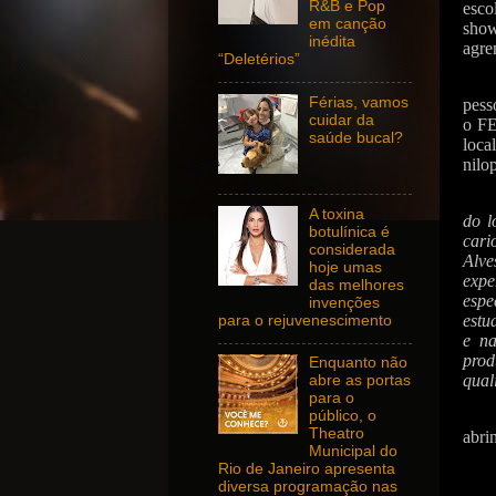
R&B e Pop
esco
em canção
show
inédita
agre
“Deletérios”
Férias, vamos
pess
cuidar da
o FE
saúde bucal?
loca
nilop
A toxina
do l
botulínica é
cari
considerada
Alve
hoje umas
exp
das melhores
espe
invenções
estu
para o rejuvenescimento
e na
pro
Enquanto não
qual
abre as portas
para o
público, o
Theatro
abrin
Municipal do
Rio de Janeiro apresenta
diversa programação nas