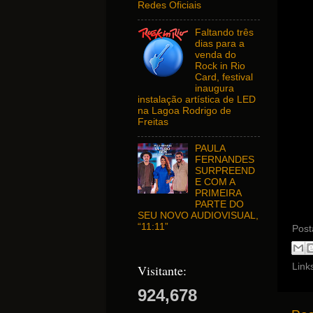
Redes Oficiais
Faltando três
dias para a
venda do
Rock in Rio
Card, festival
inaugura
instalação artística de LED
na Lagoa Rodrigo de
Freitas
PAULA
FERNANDES
SURPREEND
E COM A
PRIMEIRA
PARTE DO
SEU NOVO AUDIOVISUAL,
“11:11”
Post
Link
Visitante:
924,678