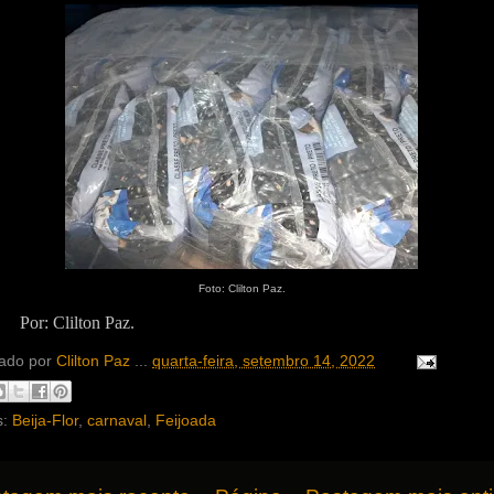
Foto: Clilton Paz.
Por: Clilton Paz.
ado por
Clilton Paz
...
quarta-feira, setembro 14, 2022
s:
Beija-Flor
,
carnaval
,
Feijoada