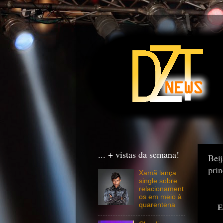
... + vistas da semana!
Beij
prin
Xamã lança
single sobre
relacionament
os em meio à
quarentena
E