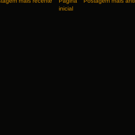
tagem mais recente
Página
Postagem mais ant
inicial