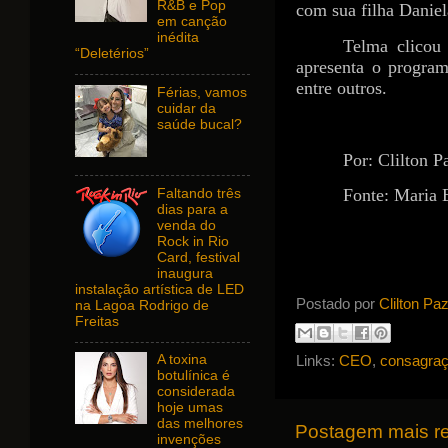
R&B e Pop
com sua filha Daniel
em canção
inédita
Telma clicou
“Deletérios”
apresenta o program
entre outros.
Férias, vamos
cuidar da
saúde bucal?
Por: Clilton P
Fonte: Maria 
Faltando três
dias para a
venda do
Rock in Rio
Card, festival
inaugura
instalação artística de LED
Postado por
Clilton Pa
na Lagoa Rodrigo de
Freitas
Links:
CEO
,
consagraç
A toxina
botulínica é
considerada
hoje umas
das melhores
Postagem mais r
invenções