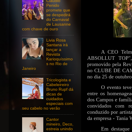
Claudio
Penido
promete que
se despedirá
do Carnaval
de Lausanne
com chave de ouro
Livia Rosa
Santana irá
lançar a
A CEO Telma
Revista
ABSOLLUT TOP",
Karioquíssimo
promovido pela Rev
s no Rio de
Janeiro
no CLUBE DE CAMP
no dia 25 de outubro
Tricologista e
Cabeleireiro
O evento teve
Bruno Rupf dá
entre os homenagea
dicas de
cuidados
dos Campos e família
especiais com
convidados com re
seu cabelo no verão
conduzido por artist
da empresa - Tania 
Cantor
mineiro, Deco,
Em destaque 
estreia unindo