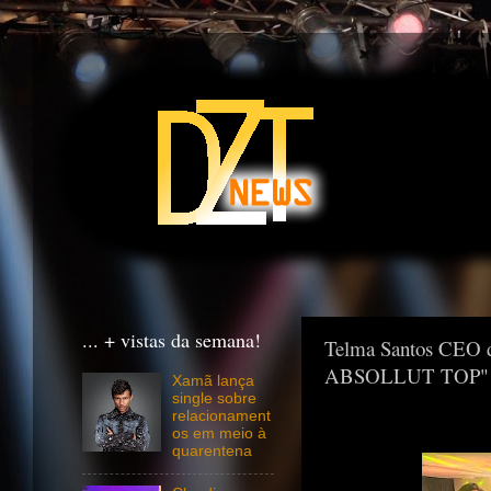
... + vistas da semana!
Telma Santos CEO d
ABSOLLUT TOP"
Xamã lança
single sobre
relacionament
os em meio à
quarentena