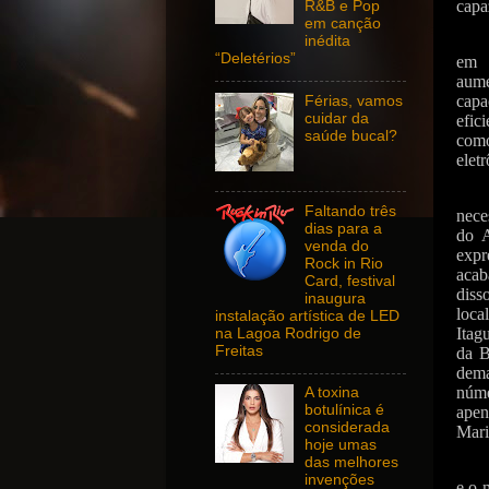
capa
R&B e Pop
em canção
inédita
“Deletérios”
em s
aume
capa
Férias, vamos
cuidar da
efic
saúde bucal?
como
elet
Faltando três
nece
dias para a
do A
venda do
expr
Rock in Rio
acab
Card, festival
diss
inaugura
loca
instalação artística de LED
Itag
na Lagoa Rodrigo de
Freitas
da B
dema
núme
A toxina
botulínica é
apen
considerada
Mari
hoje umas
das melhores
invenções
e o 