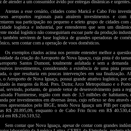
z de atender a um consumidor ávido por entregas dinâmicas e urgentes.
Atentas a esse cenário, cidades como Maricá e Cabo Frio investi
eus aeroportos regionais para atraírem investimentos e com i
ntarem sua participação no pequeno e seleto grupo de cidades com a
cidade logística e industrial, por entenderem que sem um dinâmic
iente modal logístico não conseguiriam escoar parte da produção industr
 também servirem de base logística de grandes operadoras de comér
rônico, sem contar com a operação de voos domésticos.
Os exemplos citados acima nos permite entender melhor a questão
ssidade da criação do Aeroporto de Nova Iguaçu, cuja pista é do tam
eroporto Santos Dumont, totalmente asfaltada e sem a demanda 
essivos investimentos, considerando a existência de uma pista pront
ada, o que resultaria em poucas intervenções em sua finalização. A
o, o Aeroporto de Nova Iguaçu, possui grande atrativo logístico, por e
lizado às margens da Rod. Pres. Dutra; Arco Metropolitano e o Porto
uaí, servindo, portanto, de grande vetor de desenvolvimento para a re
aixada Fluminense, região com mais de 3,5 milhões de habitantes, 
nda por investimentos em diversas áreas, cujo reflexo se deu através
ros apresentados pelo IBGE, tendo Nova Iguaçu um PIB per capita
as R$ 20.895,09, enquanto o de Cabo Frio ficou em R$ 40.530,4
cá em R$.216.519,52.
Sem contar que Nova Iguaçu, apesar de contar com grandes indústr
maior laboratório da América Latina, CEPEL da Eletrobrás, poderia nã