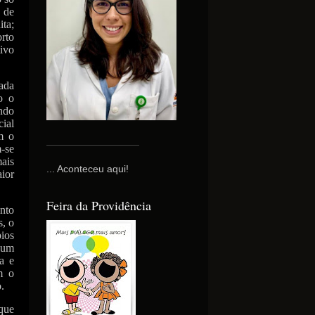
 de
ta;
orto
ivo
ada
o o
ndo
ial
m o
-se
mais
... Aconteceu aqui!
ior
Feira da Providência
nto
, o
ios
 um
a e
m o
.
que