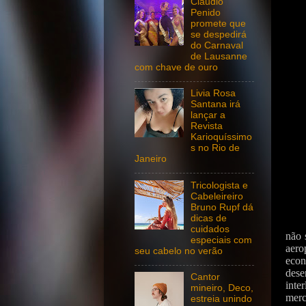
Claudio
Penido
promete que
se despedirá
do Carnaval
de Lausanne
com chave de ouro
Livia Rosa
Santana irá
lançar a
Revista
Karioquíssimo
s no Rio de
Janeiro
Tricologista e
Cabeleireiro
Bruno Rupf dá
dicas de
cuidados
não 
especiais com
aero
seu cabelo no verão
econ
dese
Cantor
inte
mineiro, Deco,
merc
estreia unindo