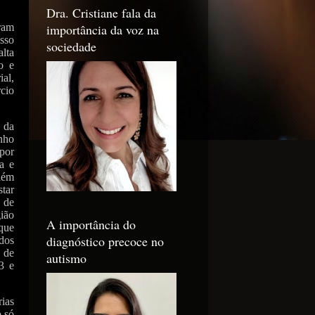
Dra. Cristiane fala da
importância da voz na
ram
sso
sociedade
lta
o e
ial,
cio
 da
anho
por
a e
lém
star
 de
gião
A importância do
que
diagnóstico precoce no
 dos
 de
autismo
3 e
ias
o só