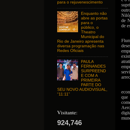
para o rejuvenescimento
supr
out
Enquanto não
Niló
abre as portas
de N
para o
de e
público, o
Theatro
Municipal do
Flum
Rio de Janeiro apresenta
des
diversa programação nas
Redes Oficiais
empr
exis
atra
PAULA
empr
FERNANDES
SURPREEND
serv
E COM A
arre
PRIMEIRA
PARTE DO
SEU NOVO AUDIOVISUAL,
econ
“11:11”
que 
como
Aero
Visitante:
digi
mund
924,746