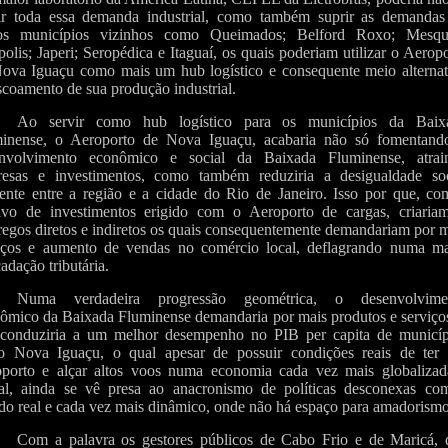
ir toda essa demanda industrial, como também suprir as demandas
ros municípios vizinhos como Queimados; Belford Roxo; Mesqui
polis; Japeri; Seropédica e Itaguaí, os quais poderiam utilizar o Aerop
ova Iguaçu como mais um hub logístico e consequente meio alternat
scoamento de sua produção industrial.
Ao servir como hub logístico para os municípios da Baix
inense, o Aeroporto de Nova Iguaçu, acabaria não só fomentand
envolvimento econômico e social da Baixada Fluminense, atrai
esas e investimentos, como também reduziria a desigualdade soc
tente entre a região e a cidade do Rio de Janeiro. Isso por que, co
tivo de investimentos erigido com o Aeroporto de cargas, criariam
egos diretos e indiretos os quais consequentemente demandariam por 
iços e aumento de vendas no comércio local, deflagrando numa ma
cadação tributária.
Numa verdadeira progressão geométrica, o desenvolvime
ômico da Baixada Fluminense demandaria por mais produtos e serviços
conduziria a um melhor desempenho no PIB per capita de municíp
 Nova Iguaçu, o qual apesar de possuir condições reais de ter
porto e alçar altos voos numa economia cada vez mais globalizad
tal, ainda se vê presa ao anacronismo de políticas desconexas co
o real e cada vez mais dinâmico, onde não há espaço para amadorismo
Com a palavra os gestores públicos de Cabo Frio e de Maricá, 