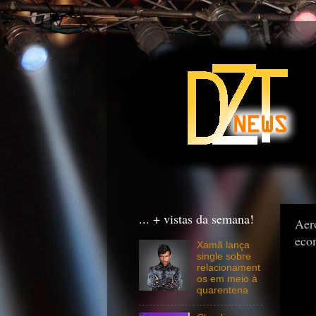
... + vistas da semana!
Aer
eco
Xamã lança
single sobre
relacionament
os em meio à
quarentena