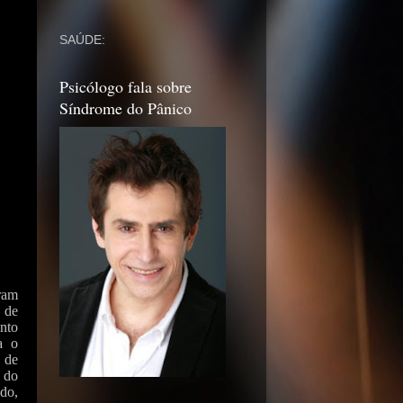
SAÚDE:
Psicólogo fala sobre
Síndrome do Pânico
ram
s de
nto
a o
 de
 do
ido,