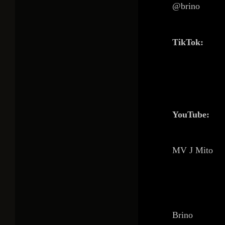
@brino
TikTok:
https://www.
https://www.t
YouTube:
MV J Mito
https://www.
S1bO41Vs1lwTA
Brino