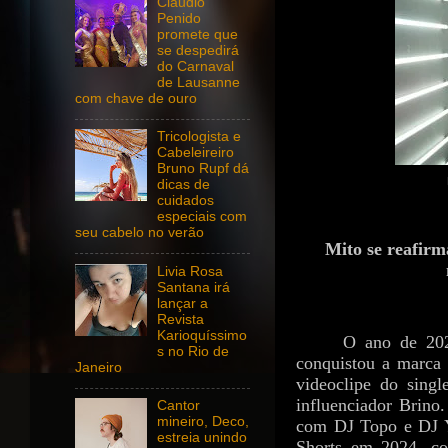
Claudio
Penido
promete que
se despedirá
do Carnaval
de Lausanne
com chave de ouro
Tricologista e
Cabeleireiro
Bruno Rupf dá
dicas de
cuidados
especiais com
seu cabelo no verão
Mito se reafirm
Livia Rosa
Santana irá
lançar a
Revista
Karioquíssimo
O ano de 202
s no Rio de
conquistou a marca
Janeiro
videoclipe do sing
influenciador Brino
Cantor
mineiro, Deco,
com DJ Topo e DJ Y
estreia unindo
Shorts em 2024, c