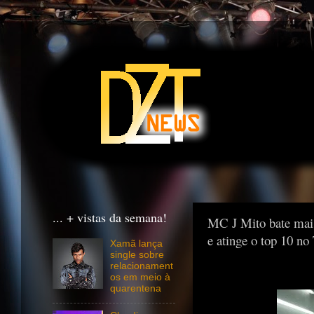
... + vistas da semana!
MC J Mito bate mais
e atinge o top 10 n
Xamã lança
single sobre
relacionament
os em meio à
quarentena