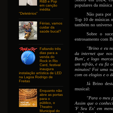
R&B e Pop
populares da música 
em canção
inédita
Não para por 
“Deletérios”
Top 10 de músicas m
Férias, vamos
também no universo d
cuidar da
saúde bucal?
Sobre o suc
entrosamento com Br
"Brino e eu n
Faltando três
da internet que no
dias para a
venda do
Bum', e logo marca
Rock in Rio
um refrão, e eu fiz 
Card, festival
minutos! Foi uma su
inaugura
instalação artística de LED
com os elogios e o 
na Lagoa Rodrigo de
Freitas
Já Brino dest
musical:
Enquanto não
abre as portas
"Para o meu pr
para o
Assim que o conheci
público, o
Theatro
'F Seu Ex' em meno
Municipal do