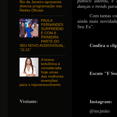
público adorou, e 
Rio de Janeiro apresenta
danças e trends par
diversa programação nas
Redes Oficiais
Com tantas co
PAULA
ainda mais novidade
FERNANDES
Seu Ex".
SURPREEND
E COM A
PRIMEIRA
PARTE DO
Confira o cli
SEU NOVO AUDIOVISUAL,
“11:11”
https://www
A toxina
botulínica é
considerada
hoje umas
Escute "F Se
das melhores
invenções
https://distri
para o rejuvenescimento
Visitante:
Instagram:
@mcjmito