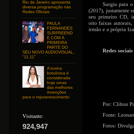
Rio de Janeiro apresenta
Surgiu para o
diversa programação nas
(2017), justamente 
Redes Oficiais
seu primeiro CD, i
oito faixas autorais
PAULA
FERNANDES
irmão e a própria Iza
SURPREEND
E COM A
PRIMEIRA
PARTE DO
Redes sociais 
SEU NOVO AUDIOVISUAL,
“11:11”
A toxina
https://instag
botulínica é
considerada
https://www.f
hoje umas
das melhores
invenções
para o rejuvenescimento
Por: Clilton P
Fonte: Leonar
Visitante:
924,947
Fotos: Divulg