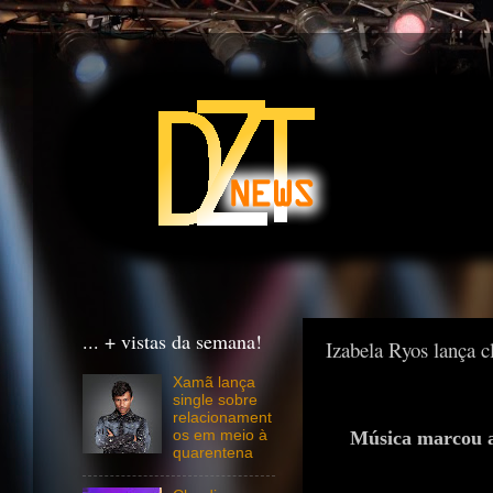
... + vistas da semana!
Izabela Ryos lança c
Xamã lança
single sobre
relacionament
Música marcou a
os em meio à
quarentena