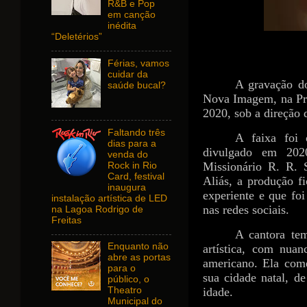
R&B e Pop
em canção
inédita
“Deletérios”
Férias, vamos
cuidar da
A gravação do
saúde bucal?
Nova Imagem, na Pra
2020, sob a direção 
Faltando três
A faixa foi 
dias para a
divulgado em 202
venda do
Missionário R. R. 
Rock in Rio
Card, festival
Aliás, a produção fi
inaugura
experiente e que foi
instalação artística de LED
nas redes sociais.
na Lagoa Rodrigo de
Freitas
A cantora tem
Enquanto não
artística, com nua
abre as portas
americano. Ela com
para o
sua cidade natal, d
público, o
idade.
Theatro
Municipal do