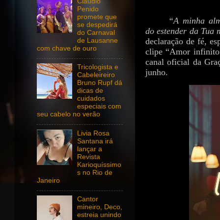
Claudio
Penido
promete que
“A minha alma
se despedirá
do estender da Tua 
do Carnaval
declaração de fé, es
de Lausanne
com chave de ouro
clipe “Amor infinito
canal oficial da Gra
Tricologista e
junho.
Cabeleireiro
Bruno Rupf dá
dicas de
cuidados
especiais com
seu cabelo no verão
Livia Rosa
Santana irá
lançar a
Revista
Karioquíssimo
s no Rio de
Janeiro
Cantor
mineiro, Deco,
estreia unindo