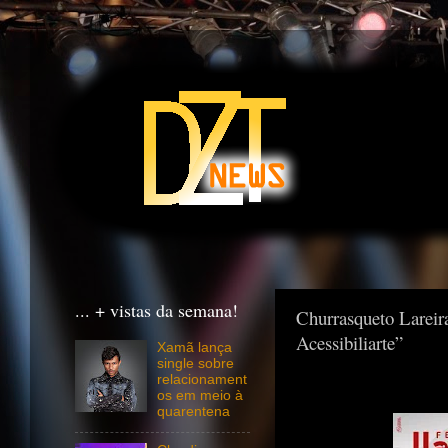
... + vistas da semana!
Churrasqueto Lareira
Acessibiliarte”
Xamã lança
single sobre
relacionament
os em meio à
quarentena