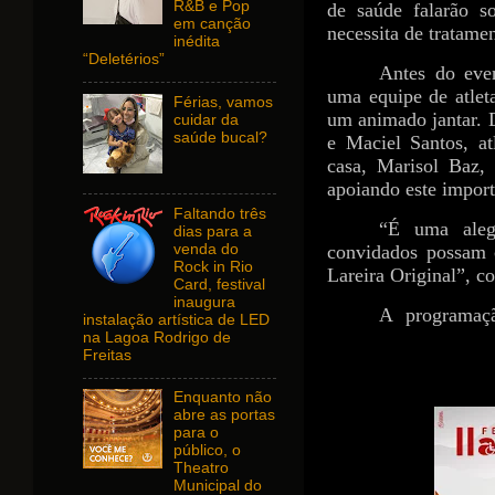
R&B e Pop
de saúde falarão s
em canção
necessita de tratamen
inédita
“Deletérios”
Antes do even
uma equipe de atleta
Férias, vamos
um animado jantar. D
cuidar da
saúde bucal?
e Maciel Santos, a
casa, Marisol Baz,
apoiando este import
Faltando três
“É uma aleg
dias para a
venda do
convidados possam 
Rock in Rio
Lareira Original”, c
Card, festival
inaugura
A programaçã
instalação artística de LED
https://www.sympla.c
na Lagoa Rodrigo de
Freitas
Enquanto não
abre as portas
para o
público, o
Theatro
Municipal do