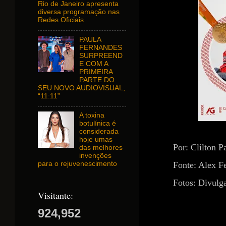
Rio de Janeiro apresenta
diversa programação nas
Redes Oficiais
PAULA
FERNANDES
SURPREEND
E COM A
PRIMEIRA
PARTE DO
SEU NOVO AUDIOVISUAL,
“11:11”
A toxina
botulínica é
considerada
hoje umas
Por: Clilton P
das melhores
invenções
Fonte: Alex Fe
para o rejuvenescimento
Fotos: Divulg
Visitante:
924,952