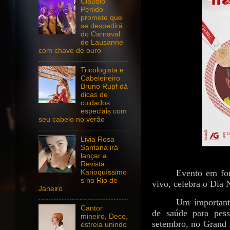
Claudio
Penido
promete que
se despedirá
do Carnaval
de Lausanne
com chave de ouro
Tricologista e
Cabeleireiro
Bruno Rupf dá
dicas de
cuidados
especiais com
seu cabelo no verão
Livia Rosa
Santana irá
lançar a
Revista
Evento em for
Karioquíssimo
s no Rio de
vivo, celebra o Dia 
Janeiro
Um importante
Cantor
de saúde para pess
mineiro, Deco,
setembro, no Grand H
estreia unindo