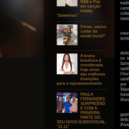
R&B e Pop
trad
em canção
carr
inédita
cult
“Deletérios”
mun
Férias, vamos
cuidar da
esta
saúde bucal?
terr
dedo
A toxina
no t
botulínica é
faze
considerada
sam
hoje umas
Oswa
das melhores
samb
invenções
para o rejuvenescimento
por 
Marq
form
PAULA
FERNANDES
Hora
SURPREEND
E COM A
PRIMEIRA
gast
PARTE DO
deli
SEU NOVO AUDIOVISUAL,
Porte
“11:11”