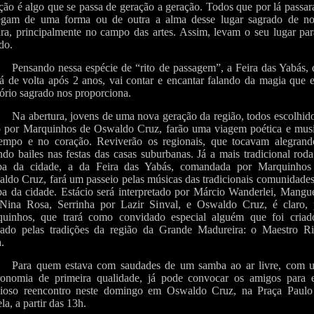
ição é algo que se passa de geração a geração. Todos que por lá passa
egam de uma forma ou de outra a alma desse lugar sagrado de no
ura, principalmente no campo das artes. Assim, levam o seu lugar pa
do.
Pensando nessa espécie de “rito de passagem”, a Feira das Yabás,
rá de volta após 2 anos, vai contar e encantar falando da magia que 
itório sagrado nos proporciona.
Na abertura, jovens de uma nova geração da região, todos escolhid
 por Marquinhos de Oswaldo Cruz, farão uma viagem poética e musi
empo e no coração. Reviverão os regionais, que tocavam alegrand
ndo bailes nas festas das casas suburbanas. Já a mais tradicional rod
ba da cidade, a da Feira das Yabás, comandada por Marquinhos
ldo Cruz, fará um passeio pelas músicas das tradicionais comunidade
a da cidade. Estácio será interpretado por Márcio Wanderlei, Mangue
Nina Rosa, Serrinha por Lazir Sinval, e Oswaldo Cruz, é claro, 
uinhos, que trará como convidado especial alguém que foi criad
ado pelas tradições da região da Grande Madureira: o Maestro Ri
.
Para quem estava com saudades de um samba ao ar livre, com 
ronomia de primeira qualidade, já pode convocar os amigos para e
cioso reencontro neste domingo em Oswaldo Cruz, na Praça Paulo
la, a partir das 13h.