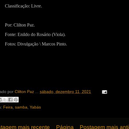
Classificação: Livre.
Por: Clilton Paz.
Fonte: Enildo do Rosário (Viola).
Fotos: Divulgação \ Marcos Pinto.
ado por
Clilton Paz
...
sábado, dezembro 11, 2021
s:
Feira
,
samba
,
Yabás
tagem mais recente
Página
Postagem mais ant