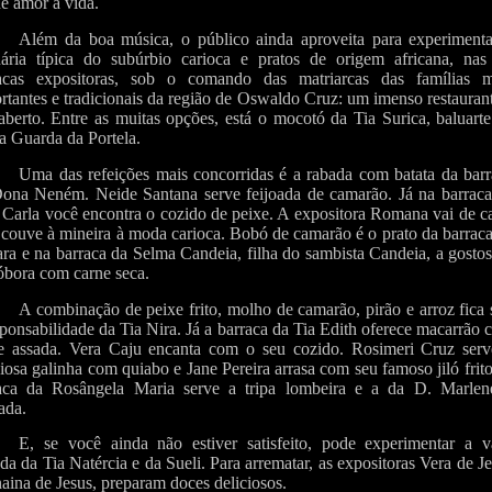
de amor à vida.
Além da boa música, o público ainda aproveita para experimenta
nária típica do subúrbio carioca e pratos de origem africana, nas
acas expositoras, sob o comando das matriarcas das famílias m
rtantes e tradicionais da região de Oswaldo Cruz: um imenso restauran
aberto. Entre as muitas opções, está o mocotó da Tia Surica, baluart
a Guarda da Portela.
Uma das refeições mais concorridas é a rabada com batata da barr
ona Neném. Neide Santana serve feijoada de camarão. Já na barraca
 Carla você encontra o cozido de peixe. A expositora Romana vai de c
couve à mineira à moda carioca. Bobó de camarão é o prato da barrac
ara e na barraca da Selma Candeia, filha do sambista Candeia, a gosto
óbora com carne seca.
A combinação de peixe frito, molho de camarão, pirão e arroz fica
sponsabilidade da Tia Nira. Já a barraca da Tia Edith oferece macarrão
e assada. Vera Caju encanta com o seu cozido. Rosimeri Cruz serv
ciosa galinha com quiabo e Jane Pereira arrasa com seu famoso jiló frit
aca da Rosângela Maria serve a tripa lombeira e a da D. Marlen
ada.
E, se você ainda não estiver satisfeito, pode experimentar a v
ada da Tia Natércia e da Sueli. Para arrematar, as expositoras Vera de J
naina de Jesus, preparam doces deliciosos.