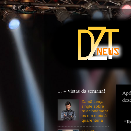
... + vistas da semana!
Após
dez
Xamã lança
single sobre
relacionament
os em meio à
quarentena
“Ro