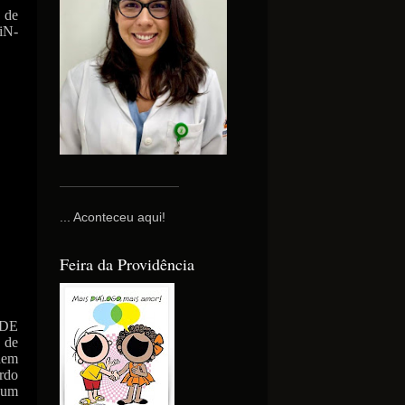
s de
iN-
... Aconteceu aqui!
Feira da Providência
 DE
 de
nuem
rdo
 um