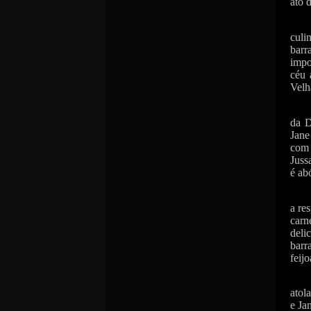
ato 
culi
barr
impo
céu 
Velh
da D
Jane
com 
Juss
é ab
a re
carn
deli
barr
feijo
atol
e Ja