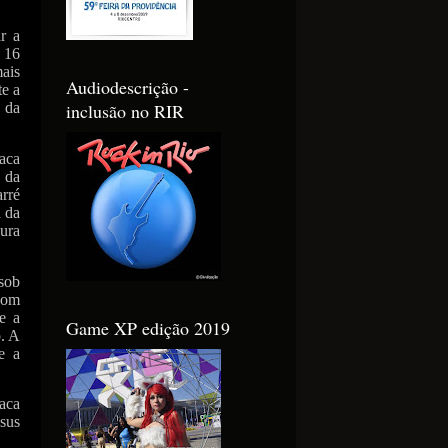
r a
 16
ais
Audiodescrição -
te a
inclusão no RIR
e da
aca
 da
arré
a da
sura
 sob
 com
e a
Game XP edição 2019
o. A
e a
aca
esus