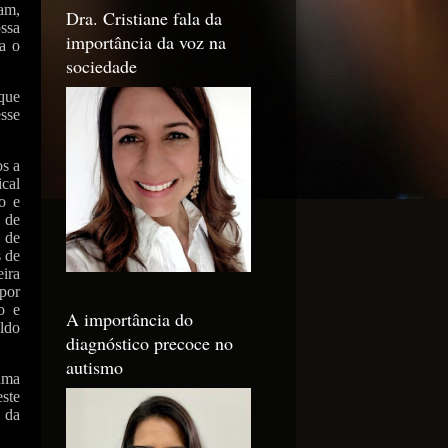
ram,
Dra. Cristiane fala da
ssa
importância da voz na
ra o
sociedade
 que
esse
os a
cal
o e
a de
 de
s de
ira
por
o e
A importância do
ldo
diagnóstico precoce no
autismo
uma
ste
 da