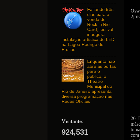
Faltando três
Osw
dias para a
2jrn
venda do
Rock in Rio
Card, festival
inaugura
instalação artística de LED
na Lagoa Rodrigo de
Freitas
Enquanto não
abre as portas
para o
público, o
Theatro
Municipal do
Rio de Janeiro apresenta
diversa programação nas
Redes Oficiais
26 
Visitante:
másc
toma
924,531
com 