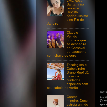
Livia Rosa
Santana irá
lançar a
Revista
Karioquíssimo
s no Rio de
Janeiro
Claudio
Penido
promete que
se despedirá
do Carnaval
de Lausanne
com chave de ouro
Tricologista e
Cabeleireiro
Bruno Rupf dá
dicas de
cuidados
especiais com
seu cabelo no verão
mais
algu
Cantor
Osw
mineiro, Deco,
estreia unindo
defi