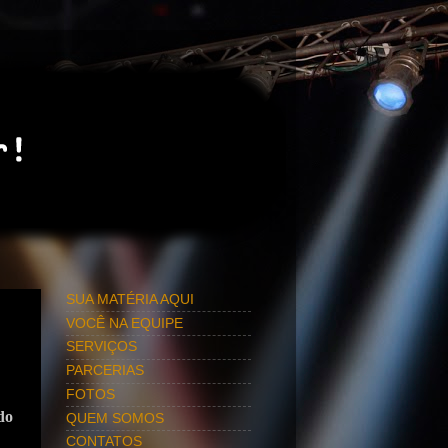
SUA MATÉRIA AQUI
VOCÊ NA EQUIPE
SERVIÇOS
PARCERIAS
FOTOS
do
QUEM SOMOS
CONTATOS