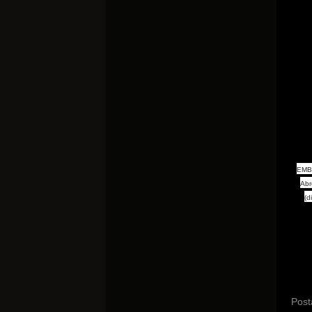
EMBA
Abr
(d
Post