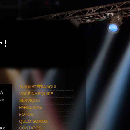
SUA MATÉRIA AQUI
DA
VOCÊ NA EQUIPE
ce
SERVIÇOS
PARCERIAS
FOTOS
QUEM SOMOS
o e
CONTATOS