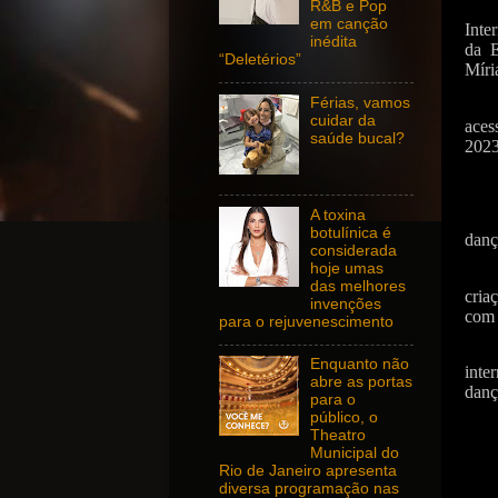
R&B e Pop
em canção
Inte
inédita
da E
“Deletérios”
Míri
Férias, vamos
cuidar da
aces
saúde bucal?
2023
A toxina
botulínica é
danç
considerada
hoje umas
das melhores
cria
invenções
com 
para o rejuvenescimento
Enquanto não
inte
abre as portas
danç
para o
público, o
Theatro
Municipal do
Rio de Janeiro apresenta
diversa programação nas