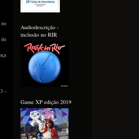
s no
Audiodescrição -
inclusão no RIR
 do
nça
3 -
Game XP edição 2019