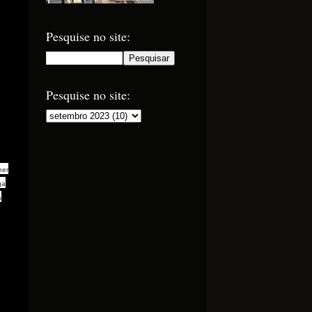
Pesquise no site:
Pesquise no site:
ner
ga
a