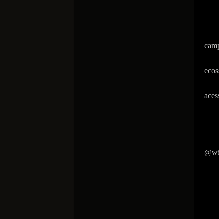
camp
ecos
aces
@wit