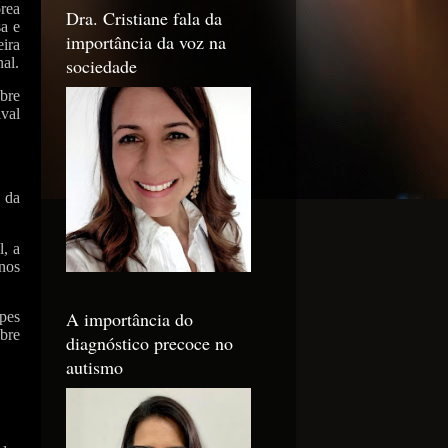
rea
Dra. Cristiane fala da
sa e
importância da voz na
ira
sociedade
al.
obre
val
o da
l, a
inos
A importância do
ipes
bre
diagnóstico precoce no
autismo