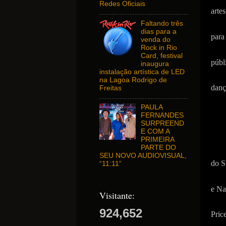
Redes Oficiais
arte
Faltando três
dias para a
para
venda do
Rock in Rio
Card, festival
públ
inaugura
instalação artística de LED
na Lagoa Rodrigo de
danç
Freitas
PAULA
FERNANDES
SURPREEND
E COM A
PRIMEIRA
PARTE DO
SEU NOVO AUDIOVISUAL,
do S
“11:11”
e Na
Visitante:
924,652
Pric