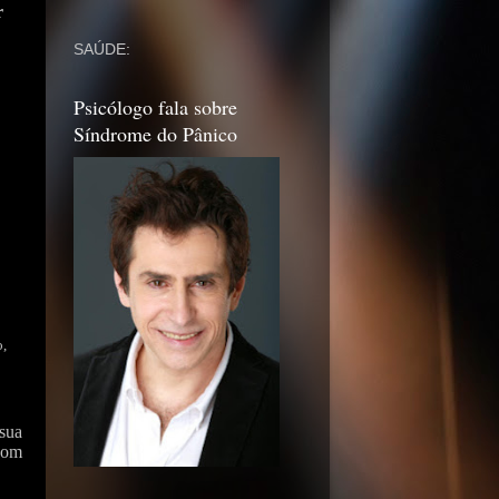
r
SAÚDE:
Psicólogo fala sobre
Síndrome do Pânico
o,
sua
com