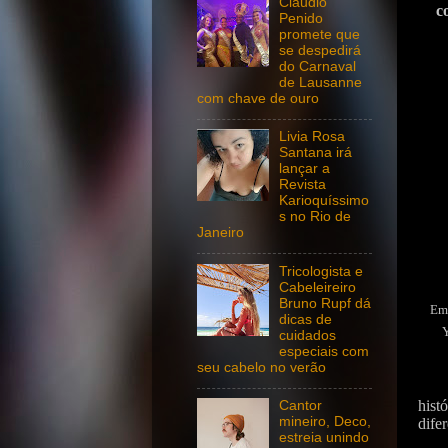
Claudio
c
Penido
promete que
se despedirá
do Carnaval
de Lausanne
com chave de ouro
Livia Rosa
Santana irá
lançar a
Revista
Karioquíssimo
s no Rio de
Janeiro
Tricologista e
Cabeleireiro
Bruno Rupf dá
Emb
dicas de
Y
cuidados
especiais com
seu cabelo no verão
hist
Cantor
mineiro, Deco,
dife
estreia unindo